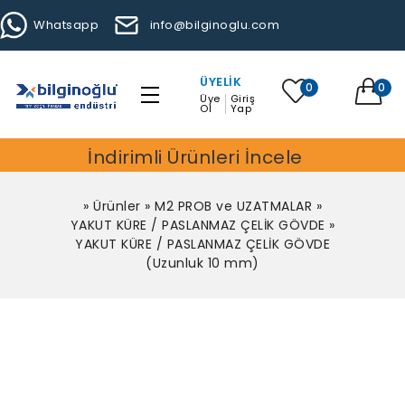
Whatsapp
info@bilginoglu.com
ÜYELIK
0
0
Üye
Giriş
Ol
Yap
İndirimli Ürünleri İncele
»
Ürünler
»
M2 PROB ve UZATMALAR
»
YAKUT KÜRE / PASLANMAZ ÇELİK GÖVDE
»
YAKUT KÜRE / PASLANMAZ ÇELİK GÖVDE
(Uzunluk 10 mm)