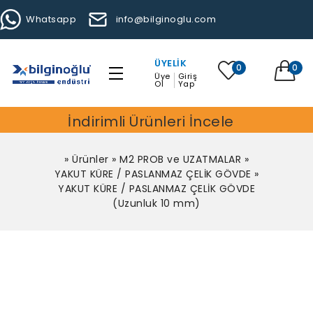
Whatsapp
info@bilginoglu.com
ÜYELIK
0
0
Üye
Giriş
Ol
Yap
İndirimli Ürünleri İncele
»
Ürünler
»
M2 PROB ve UZATMALAR
»
YAKUT KÜRE / PASLANMAZ ÇELİK GÖVDE
»
YAKUT KÜRE / PASLANMAZ ÇELİK GÖVDE
(Uzunluk 10 mm)