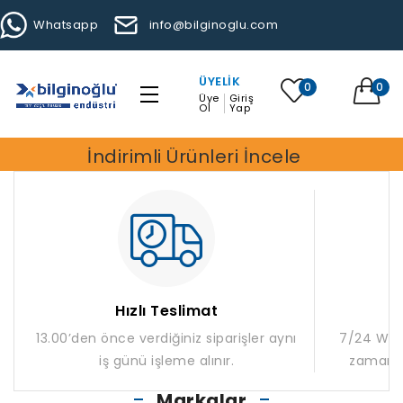
Whatsapp
info@bilginoglu.com
ÜYELIK
0
0
Üye
Giriş
Ol
Yap
İndirimli Ürünleri İncele
Hızlı Teslimat
13.00’den önce verdiğiniz siparişler aynı
7/24 What
iş günü işleme alınır.
zaman m
Markalar