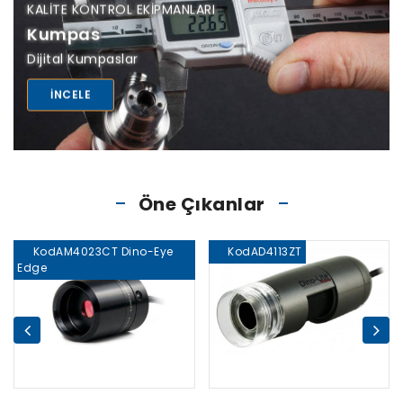
KALITE KONTROL EKIPMANLARI
Kumpas
Dijital Kumpaslar
INCELE
Öne Çıkanlar
KodAM4023CT Dino-Eye
KodAD4113ZT
Edge