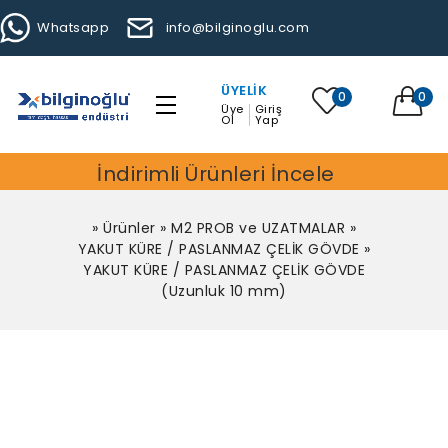
Whatsapp
info@bilginoglu.com
ÜYELIK
0
0
Üye
Giriş
Ol
Yap
İndirimli Ürünleri İncele
»
Ürünler
»
M2 PROB ve UZATMALAR
»
YAKUT KÜRE / PASLANMAZ ÇELİK GÖVDE
»
YAKUT KÜRE / PASLANMAZ ÇELİK GÖVDE
(Uzunluk 10 mm)