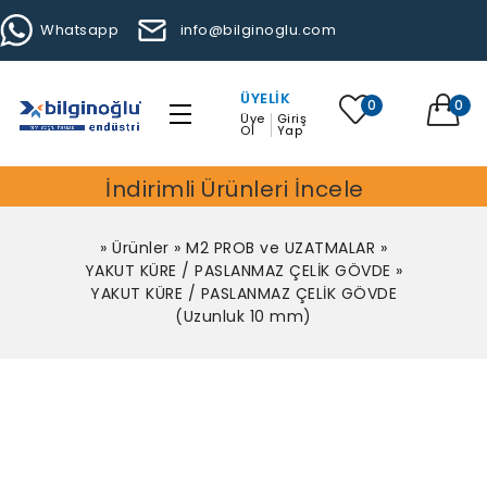
Whatsapp
info@bilginoglu.com
ÜYELIK
0
0
Üye
Giriş
Ol
Yap
İndirimli Ürünleri İncele
»
Ürünler
»
M2 PROB ve UZATMALAR
»
YAKUT KÜRE / PASLANMAZ ÇELİK GÖVDE
»
YAKUT KÜRE / PASLANMAZ ÇELİK GÖVDE
(Uzunluk 10 mm)