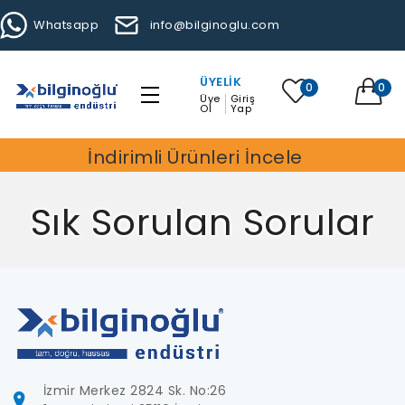
Whatsapp
info@bilginoglu.com
ÜYELIK
0
0
Üye
Giriş
Ol
Yap
İndirimli Ürünleri İncele
Sık Sorulan Sorular
İzmir Merkez 2824 Sk. No:26