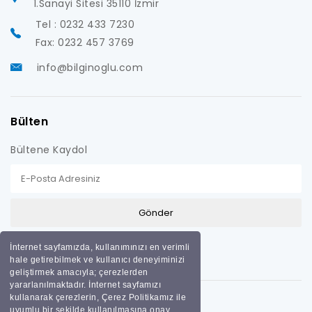
1.Sanayi Sitesi 35110 İzmir
Tel : 0232 433 7230
Fax: 0232 457 3769
info@bilginoglu.com
Bülten
Bültene Kaydol
İnternet sayfamızda, kullanımınızı en verimli
hale getirebilmek ve kullanıcı deneyiminizi
geliştirmek amacıyla; çerezlerden
yararlanılmaktadır. İnternet sayfamızı
kullanarak çerezlerin, Çerez Politikamız ile
uyumlu bir şekilde kullanılmasına onay