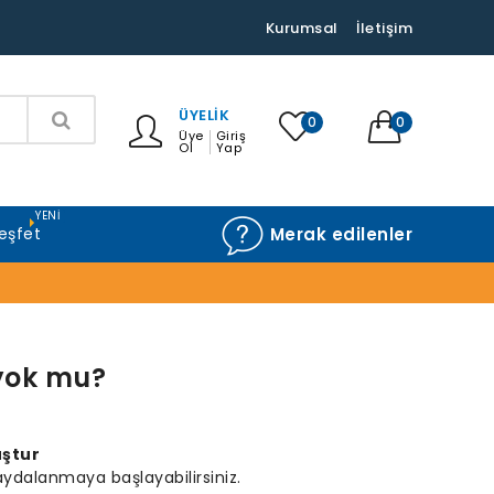
Kurumsal
İletişim
ÜYELIK
0
0
Üye
Giriş
Ol
Yap
YENI
eşfet
Merak edilenler
 yok mu?
uştur
ydalanmaya başlayabilirsiniz.