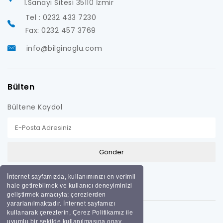
1.Sanayi Sitesi 35110 İzmir
Tel : 0232 433 7230
Fax: 0232 457 3769
info@bilginoglu.com
Bülten
Bültene Kaydol
İnternet sayfamızda, kullanımınızı en verimli
hale getirebilmek ve kullanıcı deneyiminizi
geliştirmek amacıyla; çerezlerden
yararlanılmaktadır. İnternet sayfamızı
kullanarak çerezlerin, Çerez Politikamız ile
uyumlu bir şekilde kullanılmasına onay