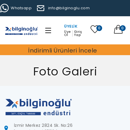
Whatsapp
info@bilginoglu.com
ÜYELIK
0
0
Üye
Giriş
Ol
Yap
İndirimli Ürünleri İncele
Foto Galeri
İzmir Merkez 2824 Sk. No:26