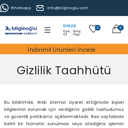
Whatsapp
info@bilginoglu.com
ÜYELIK
0
0
Üye
Giriş
Ol
Yap
İndirimli Ürünleri İncele
Gizlilik Taahhütü
Bu bildirimde, Web sitemizi ziyaret ettiğinizde kişisel
bilgilerinizi korumak için verdiğimiz gizlilik taahüdümüz
ve güvenlik politikamız açıklanmaktadır. Bazi sayfalarda
belirli bir hizmetin sunulması veya istediğiniz işlemin