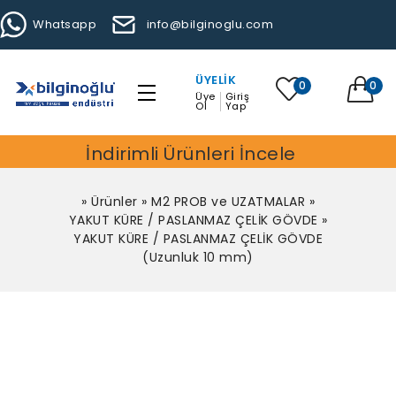
Whatsapp
info@bilginoglu.com
ÜYELIK
0
0
Üye
Giriş
Ol
Yap
İndirimli Ürünleri İncele
»
Ürünler
»
M2 PROB ve UZATMALAR
»
YAKUT KÜRE / PASLANMAZ ÇELİK GÖVDE
»
YAKUT KÜRE / PASLANMAZ ÇELİK GÖVDE
(Uzunluk 10 mm)