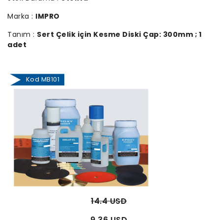
Marka :
IMPRO
Tanım :
Sert Çelik için Kesme Diski Çap: 300mm ; 1
adet
Kod MB101
14.4 USD
9.36 USD