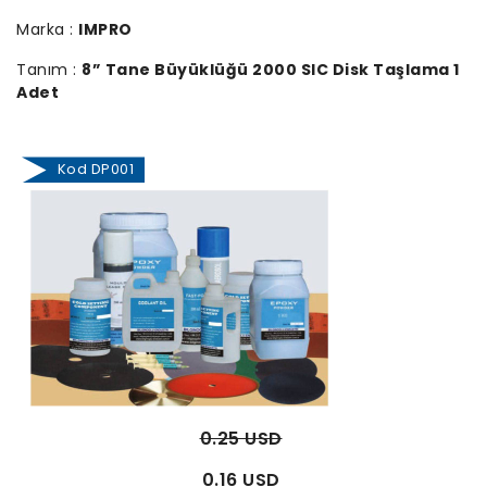
Marka :
IMPRO
Tanım :
8” Tane Büyüklüğü 2000 SIC Disk Taşlama 1
Adet
Kod DP001
0.25 USD
0.16 USD