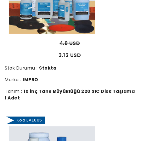
4.8 USD
3.12 USD
Stok Durumu :
Stokta
Marka :
IMPRO
Tanım :
10 inç Tane Büyüklüğü 220 SIC Disk Taşlama
1 Adet
Kod EAE005