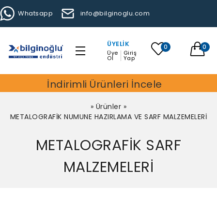
Whatsapp
info@bilginoglu.com
ÜYELIK
0
0
Üye
Giriş
Ol
Yap
İndirimli Ürünleri İncele
»
Ürünler
»
METALOGRAFİK NUMUNE HAZIRLAMA VE SARF MALZEMELERİ
METALOGRAFİK SARF
MALZEMELERİ