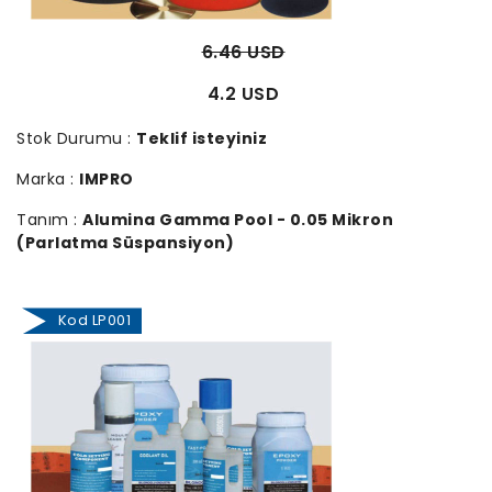
6.46 USD
4.2 USD
Stok Durumu :
Teklif isteyiniz
Marka :
IMPRO
Tanım :
Alumina Gamma Pool - 0.05 Mikron
(Parlatma Süspansiyon)
Kod LP001