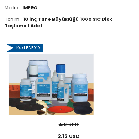
Marka :
IMPRO
Tanım :
10 inç Tane Büyüklüğü 1000 SIC Disk
Taşlama 1 Adet
Kod EAE010
4.8 USD
3.12 USD