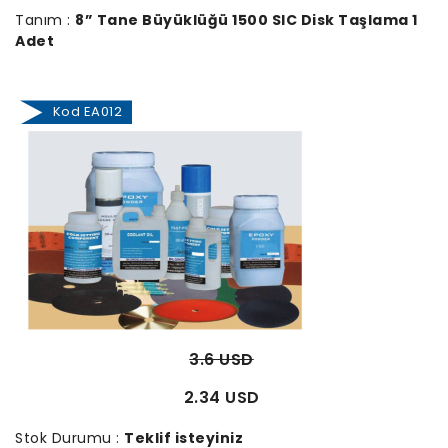
Tanım :
8” Tane Büyüklüğü 1500 SIC Disk Taşlama 1
Adet
Kod EA012
3.6 USD
2.34 USD
Stok Durumu :
Teklif isteyiniz