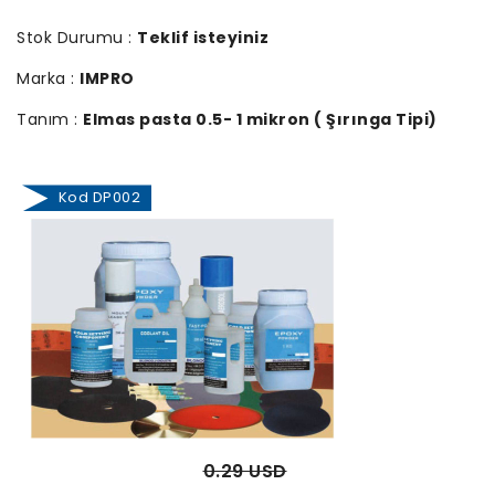
Stok Durumu :
Teklif isteyiniz
Marka :
IMPRO
Tanım :
Elmas pasta 0.5- 1 mikron ( Şırınga Tipi)
Kod DP002
0.29 USD