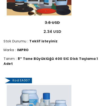
3.6 USD
2.34 USD
Stok Durumu :
Teklif isteyiniz
Marka :
IMPRO
Tanım :
8” Tane Büyüklüğü 400 SIC Disk Taşlama 1
Adet
Kod EA007