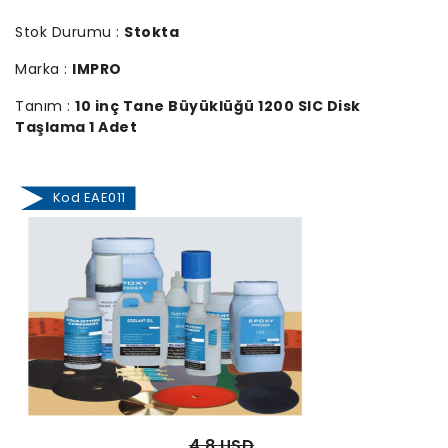
Stok Durumu :
Stokta
Marka :
IMPRO
Tanım :
10 inç Tane Büyüklüğü 1200 SIC Disk
Taşlama 1 Adet
Kod EAE011
4.8 USD