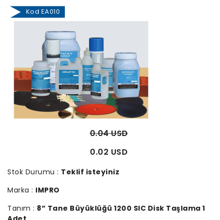
Kod EA010
0.04 USD
0.02 USD
Stok Durumu :
Teklif isteyiniz
Marka :
IMPRO
Tanım :
8” Tane Büyüklüğü 1200 SIC Disk Taşlama 1
Adet