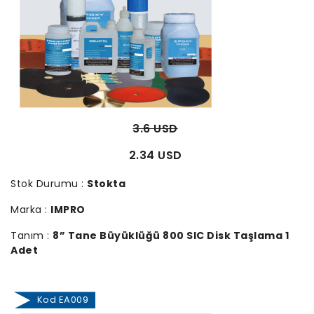
3.6 USD
2.34 USD
Stok Durumu :
Stokta
Marka :
IMPRO
Tanım :
8” Tane Büyüklüğü 800 SIC Disk Taşlama 1
Adet
Kod EA009