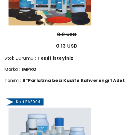
0.2 USD
0.13 USD
Stok Durumu :
Teklif isteyiniz
Marka :
IMPRO
Tanım :
8”Parlatma bezi Kadife Kahverengi 1 Adet
Kod EAE004