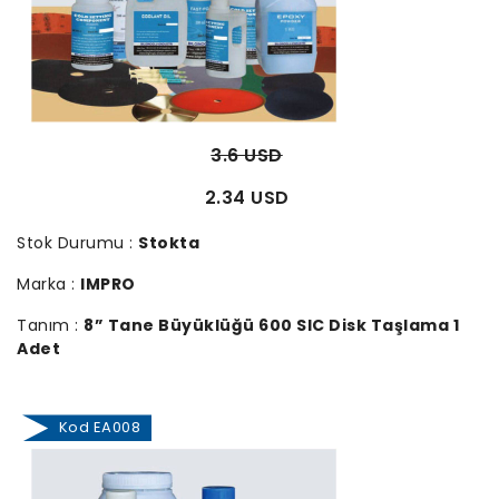
3.6 USD
2.34 USD
Stok Durumu :
Stokta
Marka :
IMPRO
Tanım :
8” Tane Büyüklüğü 600 SIC Disk Taşlama 1
Adet
Kod EA008