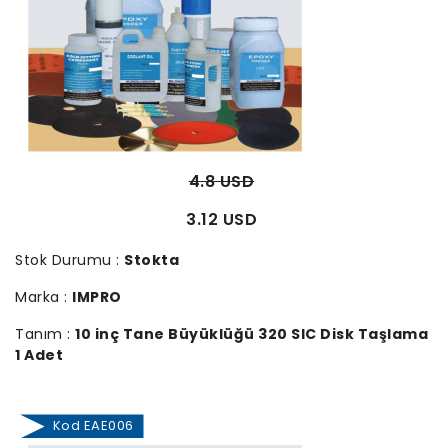
4.8 USD
3.12 USD
Stok Durumu :
Stokta
Marka :
IMPRO
Tanım :
10 inç Tane Büyüklüğü 320 SIC Disk Taşlama
1 Adet
Kod EAE006