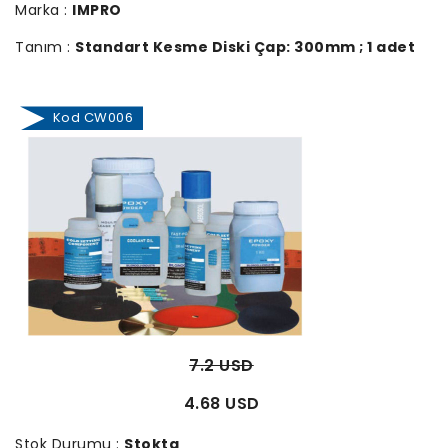
Marka :
IMPRO
Tanım :
Standart Kesme Diski Çap: 300mm ; 1 adet
Kod CW006
7.2 USD
4.68 USD
Stok Durumu :
Stokta