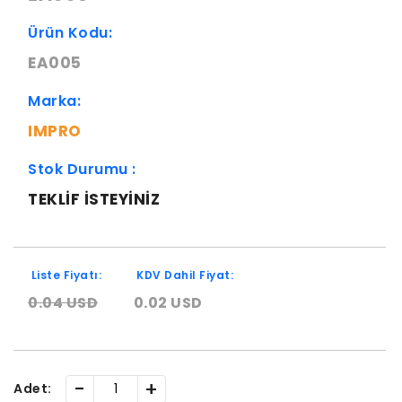
Ürün Kodu:
EA005
Marka:
IMPRO
Stok Durumu :
TEKLIF ISTEYINIZ
Liste Fiyatı:
KDV Dahil Fiyat:
0.04 USD
0.02 USD
-
+
Adet: