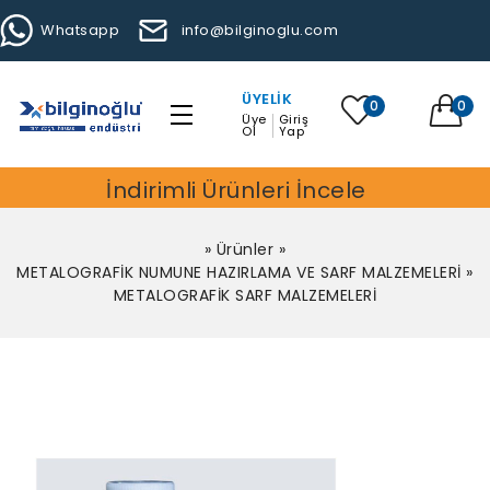
Whatsapp
info@bilginoglu.com
ÜYELIK
0
0
Üye
Giriş
Ol
Yap
İndirimli Ürünleri İncele
»
Ürünler
»
METALOGRAFİK NUMUNE HAZIRLAMA VE SARF MALZEMELERİ
»
METALOGRAFİK SARF MALZEMELERİ