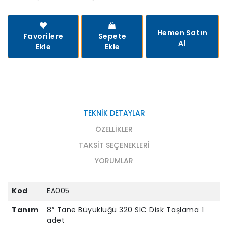
Hemen Satın
Favorilere
Sepete
Al
Ekle
Ekle
TEKNIK DETAYLAR
ÖZELLIKLER
TAKSIT SEÇENEKLERI
YORUMLAR
Kod
EA005
Tanım
8” Tane Büyüklüğü 320 SIC Disk Taşlama 1
adet