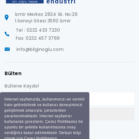
İzmir Merkez 2824 Sk. No:26
1.Sanayi Sitesi 35110 İzmir
Tel : 0232 433 7230
Fax: 0232 457 3769
info@bilginoglu.com
Bülten
Bültene Kaydol
İnternet sayfamızda, kullanımınızı en verimli
hale getirebilmek ve kullanıcı deneyiminizi
geliştirmek amacıyla; çerezlerden
yararlanılmaktadır. İnternet sayfamızı
kullanarak çerezlerin, Çerez Politikamız ile
uyumlu bir şekilde kullanılmasına onay
verdiğiniz kabul edilmektedir. Detaylı bilgi
almak için Çerez Politikamızı