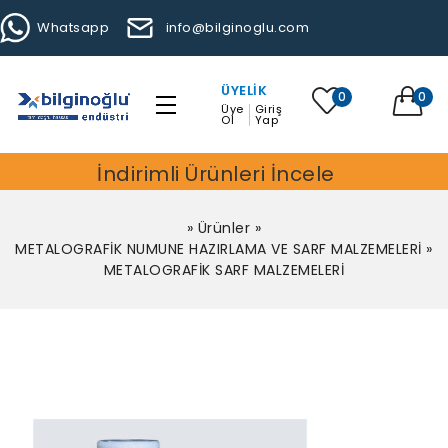
Whatsapp
info@bilginoglu.com
ÜYELIK
0
0
Üye
Giriş
Ol
Yap
İndirimli Ürünleri İncele
»
Ürünler
»
METALOGRAFİK NUMUNE HAZIRLAMA VE SARF MALZEMELERİ
»
METALOGRAFİK SARF MALZEMELERİ