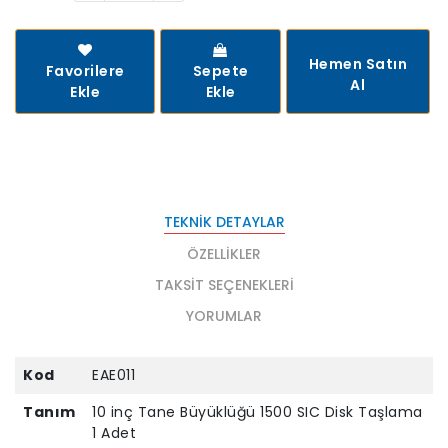
Hemen Satın
Favorilere
Sepete
Al
Ekle
Ekle
TEKNIK DETAYLAR
ÖZELLIKLER
TAKSIT SEÇENEKLERI
YORUMLAR
Kod
EAE011
Tanım
10 inç Tane Büyüklüğü 1500 SIC Disk Taşlama
1 Adet