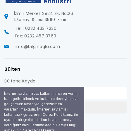
İzmir Merkez 2824 Sk. No:26
1.Sanayi Sitesi 35110 İzmir
Tel : 0232 433 7230
Fax: 0232 457 3769
info@bilginoglu.com
Bülten
Bültene Kaydol
İnternet sayfamızda, kullanımınızı en verimli
hale getirebilmek ve kullanıcı deneyiminizi
geliştirmek amacıyla; çerezlerden
yararlanılmaktadır. İnternet sayfamızı
kullanarak çerezlerin, Çerez Politikamız ile
uyumlu bir şekilde kullanılmasına onay
verdiğiniz kabul edilmektedir. Detaylı bilgi
almak için Çerez Politikamızı