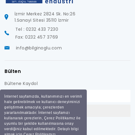
İzmir Merkez 2824 Sk. No:26
1.Sanayi Sitesi 35110 İzmir
Tel : 0232 433 7230
Fax: 0232 457 3769
info@bilginoglu.com
Bülten
Bültene Kaydol
İnternet sayfamızda, kullanımınızı en verimli
hale getirebilmek ve kullanıcı deneyiminizi
geliştirmek amacıyla; çerezlerden
yararlanılmaktadır. İnternet sayfamızı
kullanarak çerezlerin, Çerez Politikamız ile
uyumlu bir şekilde kullanılmasına onay
verdiğiniz kabul edilmektedir. Detaylı bilgi
almak için Çerez Politikamızı