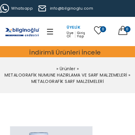
Whatsapp
info@bilginoglu.com
ÜYELIK
0
0
Üye
Giriş
Ol
Yap
İndirimli Ürünleri İncele
»
Ürünler
»
METALOGRAFİK NUMUNE HAZIRLAMA VE SARF MALZEMELERİ
»
METALOGRAFİK SARF MALZEMELERİ