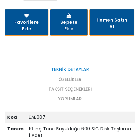
Hemen Satın
Favorilere
Sepete
Al
Ekle
Ekle
TEKNIK DETAYLAR
ÖZELLIKLER
TAKSIT SEÇENEKLERI
YORUMLAR
Kod
EAE007
Tanım
10 inç Tane Büyüklüğü 600 SIC Disk Taşlama
1 Adet