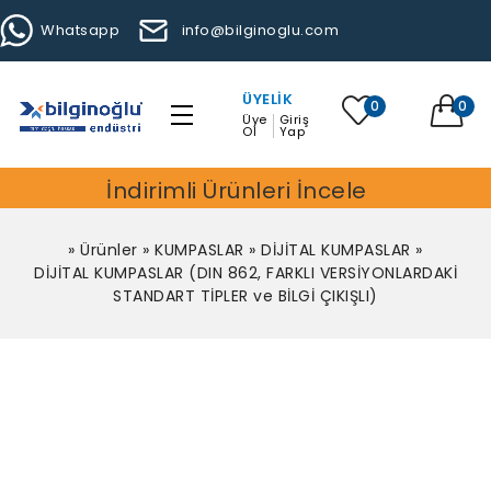
Whatsapp
info@bilginoglu.com
ÜYELIK
0
0
Üye
Giriş
Ol
Yap
İndirimli Ürünleri İncele
»
Ürünler
»
KUMPASLAR
»
DİJİTAL KUMPASLAR
»
DİJİTAL KUMPASLAR (DIN 862, FARKLI VERSİYONLARDAKİ
STANDART TİPLER ve BİLGİ ÇIKIŞLI)