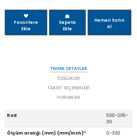
Hemen Satın
Favorilere
Sepete
Al
Ekle
Ekle
TEKNIK DETAYLAR
ÖZELLIKLER
TAKSIT SEÇENEKLERI
YORUMLAR
Kod
500-205-
30
Ölçüm aralığı (mm) (mm/inch)”
0-300