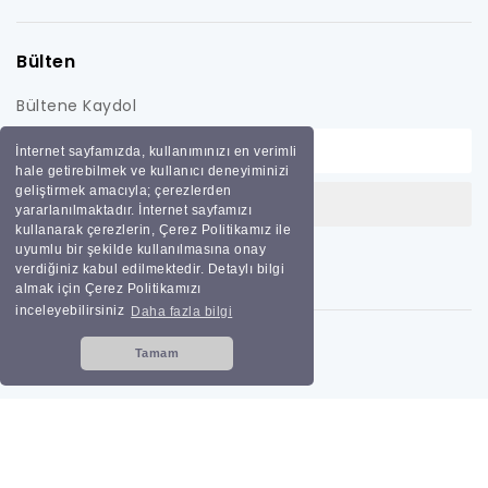
Bülten
Bültene Kaydol
İnternet sayfamızda, kullanımınızı en verimli
hale getirebilmek ve kullanıcı deneyiminizi
geliştirmek amacıyla; çerezlerden
yararlanılmaktadır. İnternet sayfamızı
kullanarak çerezlerin, Çerez Politikamız ile
uyumlu bir şekilde kullanılmasına onay
verdiğiniz kabul edilmektedir. Detaylı bilgi
almak için Çerez Politikamızı
inceleyebilirsiniz
Daha fazla bilgi
Tamam
Tüm hakları saklıdır
Bilginoğlu Endüstri