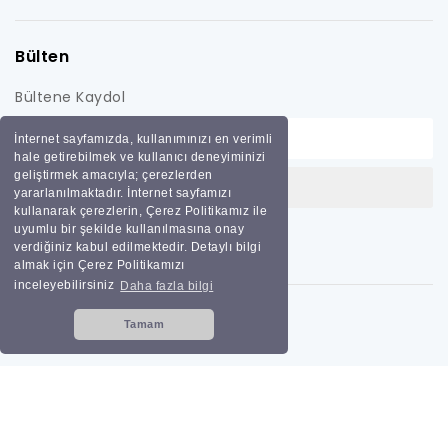
Bülten
Bültene Kaydol
İnternet sayfamızda, kullanımınızı en verimli
hale getirebilmek ve kullanıcı deneyiminizi
geliştirmek amacıyla; çerezlerden
yararlanılmaktadır. İnternet sayfamızı
kullanarak çerezlerin, Çerez Politikamız ile
uyumlu bir şekilde kullanılmasına onay
verdiğiniz kabul edilmektedir. Detaylı bilgi
almak için Çerez Politikamızı
inceleyebilirsiniz
Daha fazla bilgi
Tamam
Tüm hakları saklıdır
Bilginoğlu Endüstri