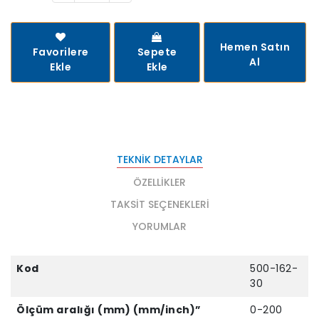
Hemen Satın
Favorilere
Sepete
Al
Ekle
Ekle
TEKNIK DETAYLAR
ÖZELLIKLER
TAKSIT SEÇENEKLERI
YORUMLAR
Kod
500-162-
30
Ölçüm aralığı (mm) (mm/inch)”
0-200