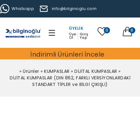
Whatsapp
info@bilginoglu.com
ÜYELIK
0
0
Üye
Giriş
Ol
Yap
İndirimli Ürünleri İncele
»
Ürünler
»
KUMPASLAR
»
DİJİTAL KUMPASLAR
»
DİJİTAL KUMPASLAR (DIN 862, FARKLI VERSİYONLARDAKİ
STANDART TİPLER ve BİLGİ ÇIKIŞLI)