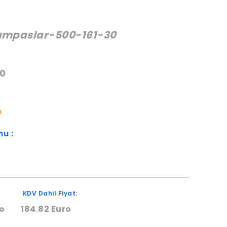
Kumpaslar-500-161-30
:
30
O
mu :
KDV Dahil Fiyat:
o
184.82 Euro