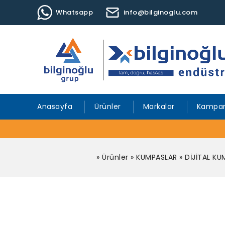
Whatsapp
info@bilginoglu.com
Anasayfa
Ürünler
Markalar
Kampan
»
Ürünler
»
KUMPASLAR
»
DİJİTAL K