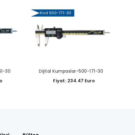
Kod 500-171-30
Ko
51-30
Dijital Kumpaslar-500-171-30
Di
o
Fiyat: 234.47 Euro