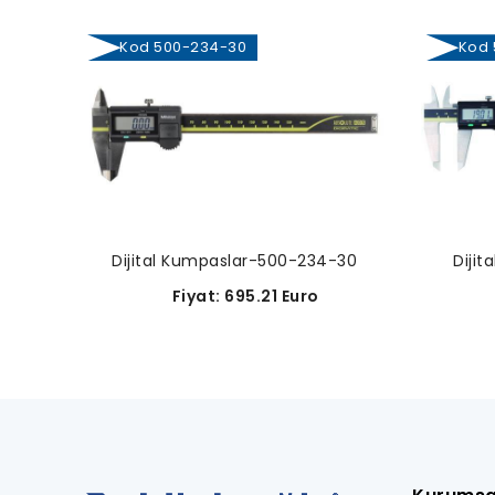
Kod 500-234-30
Kod 5
Dijital Kumpaslar-500-234-30
Diji
Fiyat: 695.21 Euro
F