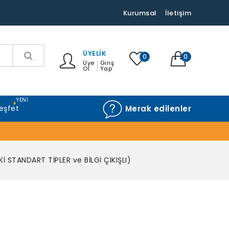
Kurumsal
İletişim
ÜYELIK
0
0
Üye
Giriş
Ol
Yap
YENI
eşfet
Merak edilenler
İ STANDART TİPLER ve BİLGİ ÇIKIŞLI)