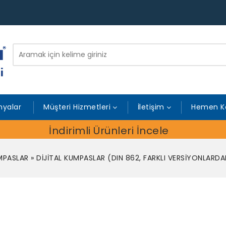
yalar
Müşteri Hizmetleri
İletişim
Hemen K
İndirimli Ürünleri İncele
UMPASLAR
»
DİJİTAL KUMPASLAR (DIN 862, FARKLI VERSİYONLARDAK