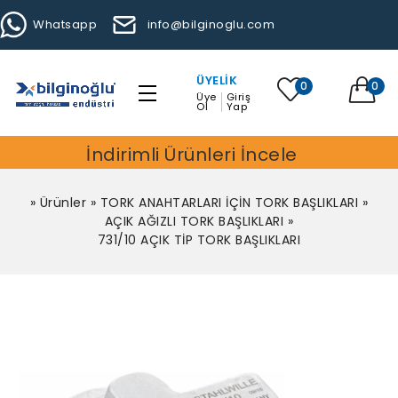
Whatsapp
info@bilginoglu.com
ÜYELIK
0
0
Üye
Giriş
Ol
Yap
İndirimli Ürünleri İncele
»
Ürünler
»
TORK ANAHTARLARI İÇİN TORK BAŞLIKLARI
»
AÇIK AĞIZLI TORK BAŞLIKLARI
»
731/10 AÇIK TİP TORK BAŞLIKLARI