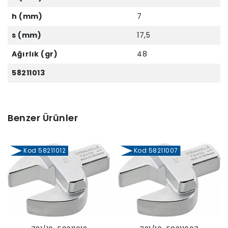
h (mm)
7
s (mm)
17,5
Ağırlık (gr)
48
58211013
Benzer Ürünler
Kod 58211012
Kod 58211007