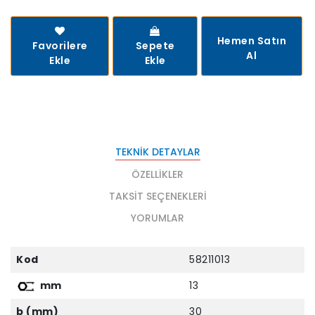
Hemen Satın
Favorilere
Sepete
Al
Ekle
Ekle
TEKNIK DETAYLAR
ÖZELLIKLER
TAKSIT SEÇENEKLERI
YORUMLAR
Kod
58211013
mm
13
b (mm)
30