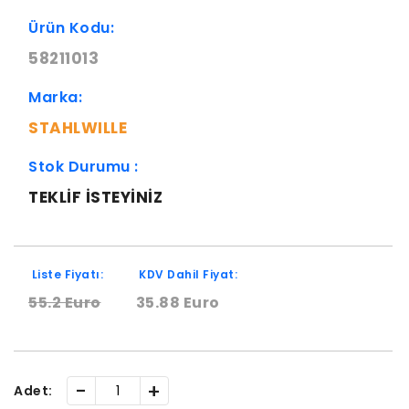
Ürün Kodu:
58211013
Marka:
STAHLWILLE
Stok Durumu :
TEKLIF ISTEYINIZ
Liste Fiyatı:
KDV Dahil Fiyat:
55.2 Euro
35.88 Euro
-
+
Adet: