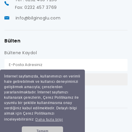
Fax: 0232 457 3769
info@bilginoglu.com
Bülten
Bültene Kaydol
İnternet sayfamızda, kullanımınızı en verimli
hale getirebilmek ve kullanıcı deneyiminizi
geliştirmek amacıyla; çerezlerden
yararlanılmaktadır. İnternet sayfamızı
kullanarak çerezlerin, Çerez Politikamız ile
uyumlu bir şekilde kullanılmasına onay
verdiğiniz kabul edilmektedir. Detaylı bilgi
almak için Çerez Politikamızı
inceleyebilirsiniz
Daha fazla bilgi
Tamam