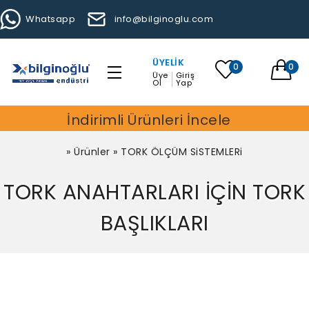
Whatsapp
info@bilginoglu.com
ÜYELIK
0
0
Üye
Giriş
Ol
Yap
İndirimli Ürünleri İncele
»
Ürünler
»
TORK ÖLÇÜM SiSTEMLERi
TORK ANAHTARLARI İÇİN TORK
BAŞLIKLARI