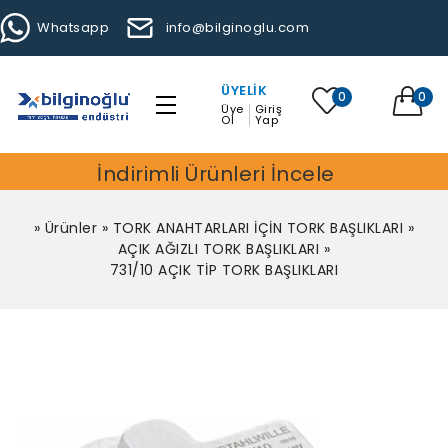
Whatsapp
info@bilginoglu.com
ÜYELIK
0
0
Üye
Giriş
Ol
Yap
İndirimli Ürünleri İncele
»
Ürünler
»
TORK ANAHTARLARI İÇİN TORK BAŞLIKLARI
»
AÇIK AĞIZLI TORK BAŞLIKLARI
»
731/10 AÇIK TİP TORK BAŞLIKLARI