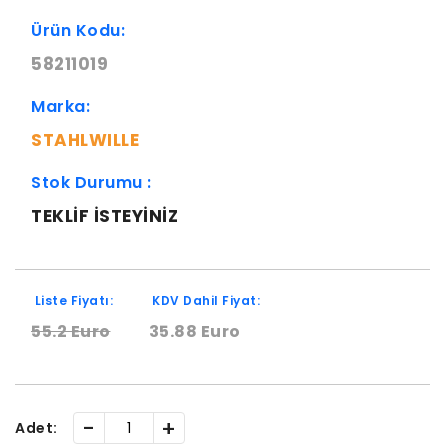
Ürün Kodu:
58211019
Marka:
STAHLWILLE
Stok Durumu :
TEKLIF ISTEYINIZ
Liste Fiyatı:
KDV Dahil Fiyat:
55.2 Euro
35.88 Euro
-
+
Adet: