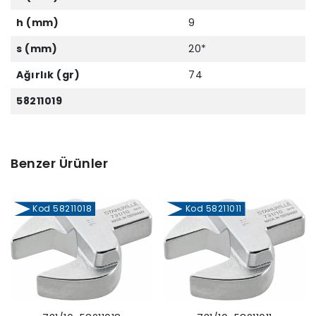
h (mm)
9
s (mm)
20*
Ağırlık (gr)
74
58211019
Benzer Ürünler
Kod 58211018
Kod 58211011