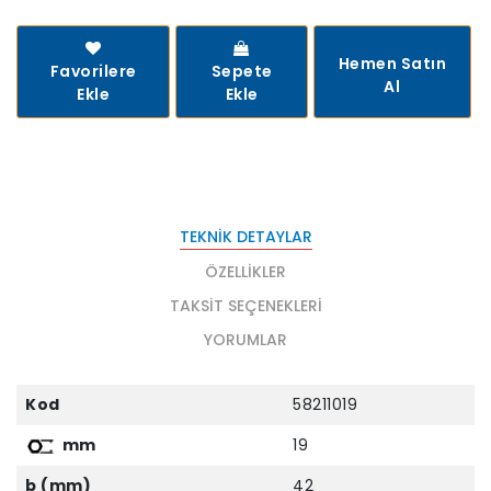
Hemen Satın
Favorilere
Sepete
Al
Ekle
Ekle
TEKNIK DETAYLAR
ÖZELLIKLER
TAKSIT SEÇENEKLERI
YORUMLAR
Kod
58211019
mm
19
b (mm)
42