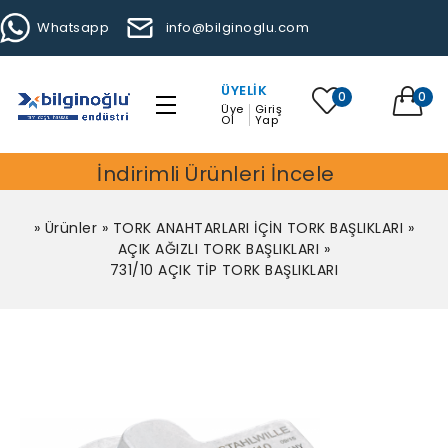
Whatsapp
info@bilginoglu.com
ÜYELIK
0
0
Üye
Giriş
Ol
Yap
İndirimli Ürünleri İncele
»
Ürünler
»
TORK ANAHTARLARI İÇİN TORK BAŞLIKLARI
»
AÇIK AĞIZLI TORK BAŞLIKLARI
»
731/10 AÇIK TİP TORK BAŞLIKLARI