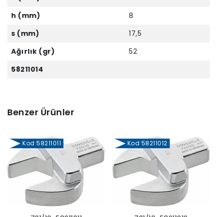
h (mm)
8
s (mm)
17,5
Ağırlık (gr)
52
58211014
Benzer Ürünler
Kod 58211011
Kod 58211012