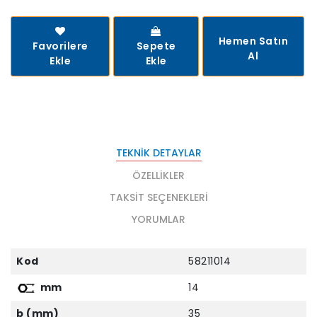
Hemen Satın
Favorilere
Sepete
Al
Ekle
Ekle
TEKNIK DETAYLAR
ÖZELLIKLER
TAKSIT SEÇENEKLERI
YORUMLAR
Kod
58211014
mm
14
b (mm)
35