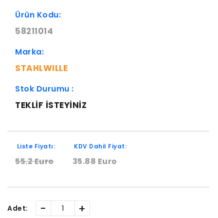
Ürün Kodu:
58211014
Marka:
STAHLWILLE
Stok Durumu :
TEKLIF ISTEYINIZ
Liste Fiyatı:
KDV Dahil Fiyat:
55.2 Euro
35.88 Euro
-
+
Adet: