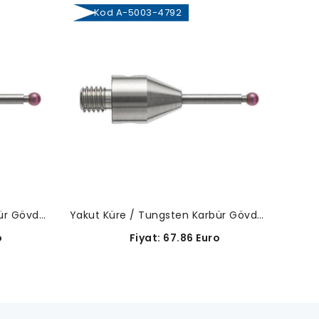
Kod A-5003-4792
Ko
Yakut Küre / Tungsten Karbür Gövde-A-5003-4793
Yakut Küre / Tungsten Karbür Gövde-A-5003-4792
o
Fiyat: 67.86 Euro