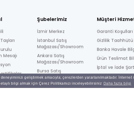
l
Şubelerimiz
Müşteri Hizmet
li
İzmir Merkez
Garanti Koşulları
Taşları
İstanbul Satış
Gizlilik Taahhütü
Mağazası/Showroom
urulu
Banka Havale Bilg
n Mesajı
Ankara Satış
Ürün Teslimat Bil
Mağazası/Showroom
isyon
İptal ve İade Şart
Bursa Satış
ertifikalar
KİŞİSEL VERİLERE İ
Mağazası/Showroom
ı deneyiminizi geliştirmek amacıyla; çerezlerden yararlanılmaktadır. İnternet
i
AYDINLATMA MET
taylı bilgi almak için Çerez Politikamızı inceleyebilirsiniz
Daha fazla bilgi
Ulucak Depo & Teknik
Ne Kadar Güvenl
Servis
Sık Sorulan Sorul