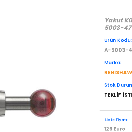
Yakut Kü
5003-47
Ürün Kodu
A-5003-4
Marka:
RENISHA
Stok Duru
TEKLIF IST
Liste Fiyatı:
126 Euro