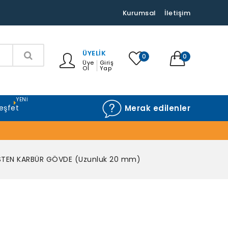
Kurumsal
İletişim
ÜYELIK
0
0
Üye
Giriş
Ol
Yap
YENI
eşfet
Merak edilenler
STEN KARBÜR GÖVDE (Uzunluk 20 mm)