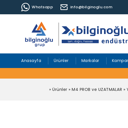
Whatsapp
info@bilginoglu.com
Anasayfa
Ürünler
Markalar
Kampan
»
Ürünler
»
M4 PROB ve UZATMALAR
»