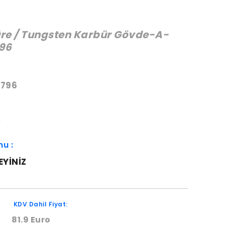
re / Tungsten Karbür Gövde-A-
96
:
796
W
mu :
EYINIZ
KDV Dahil Fiyat:
81.9 Euro