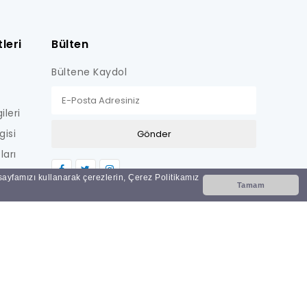
leri
Bülten
Bültene Kaydol
ileri
gisi
ları
LİŞKİN
 sayfamızı kullanarak çerezlerin, Çerez Politikamız
Tamam
Nİ
i?
ar