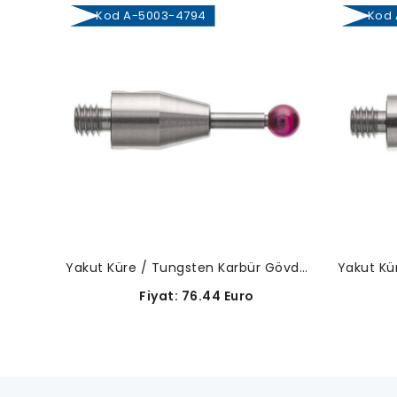
Kod A-5003-4794
Kod A
Yakut Küre / Tungsten Karbür Gövde-A-5003-4794
Fiyat: 76.44 Euro