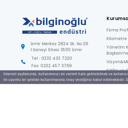
Kurumsa
Firma Profi
Kilometre 
İzmir Merkez 2824 Sk. No:26
Yönetim K
1.Sanayi Sitesi 35110 İzmir
Başkanı’nı
Tel : 0232 433 7230
Vizyon&M
Fax: 0232 457 3769
Kalite ve S
İnternet sayfamızda, kullanımınızı en verimli hale getirebilmek ve kullanıc
info@bilginoglu.com
Foto Galer
ile uyumlu bir şekilde kullanılmasına onay verdiğiniz kabul edilmektedir. De