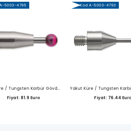
-5003-4795
Kod A-5003-4793
Yakut Küre / Tungsten Karbür Gövde-A-5003-4795
Fiyat: 81.9 Euro
Fiyat: 76.44 Eur