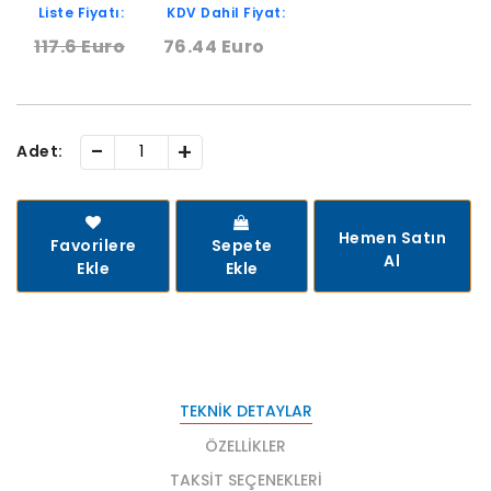
Liste Fiyatı:
KDV Dahil Fiyat:
117.6 Euro
76.44 Euro
-
+
Adet:
Hemen Satın
Favorilere
Sepete
Al
Ekle
Ekle
TEKNIK DETAYLAR
ÖZELLIKLER
TAKSIT SEÇENEKLERI