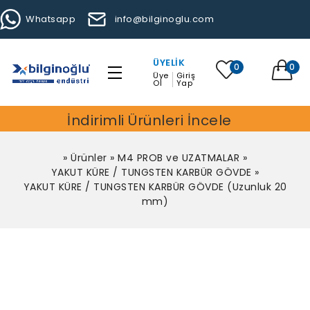
Whatsapp
info@bilginoglu.com
ÜYELIK
0
0
Üye
Giriş
Ol
Yap
İndirimli Ürünleri İncele
»
Ürünler
»
M4 PROB ve UZATMALAR
»
YAKUT KÜRE / TUNGSTEN KARBÜR GÖVDE
»
YAKUT KÜRE / TUNGSTEN KARBÜR GÖVDE (Uzunluk 20
mm)