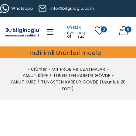
Whatsapp
info@bilginoglu.com
ÜYELIK
0
0
Üye
Giriş
Ol
Yap
İndirimli Ürünleri İncele
»
Ürünler
»
M4 PROB ve UZATMALAR
»
YAKUT KÜRE / TUNGSTEN KARBÜR GÖVDE
»
YAKUT KÜRE / TUNGSTEN KARBÜR GÖVDE (Uzunluk 20
mm)