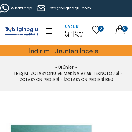
Whatsapp
info@bilginoglu.com
ÜYELIK
0
0
Üye
Giriş
Ol
Yap
İndirimli Ürünleri İncele
»
Ürünler
»
TİTREŞİM İZOLASYONU VE MAKİNA AYAR TEKNOLOJİSİ
»
İZOLASYON PEDLERİ
»
İZOLASYON PEDLERİ B50