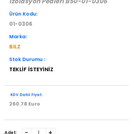
İzolasyon Pedleri B50-01-0306
Ürün Kodu:
01-0306
Marka:
BILZ
Stok Durumu :
TEKLIF ISTEYINIZ
KDV Dahil Fiyat:
260.78 Euro
-
+
Adet: