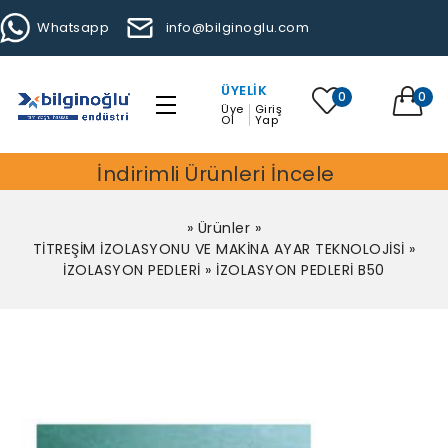
Whatsapp
info@bilginoglu.com
ÜYELIK
0
0
Üye
Giriş
Ol
Yap
İndirimli Ürünleri İncele
»
Ürünler
»
TİTREŞİM İZOLASYONU VE MAKİNA AYAR TEKNOLOJİSİ
»
İZOLASYON PEDLERİ
»
İZOLASYON PEDLERİ B50