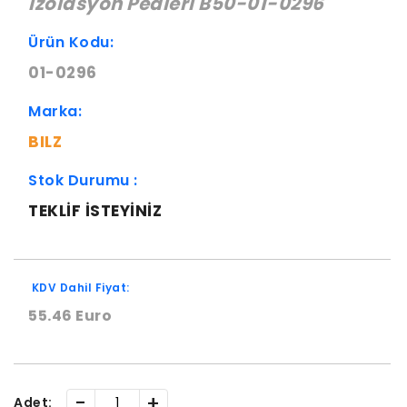
İzolasyon Pedleri B50-01-0296
Ürün Kodu:
01-0296
Marka:
BILZ
Stok Durumu :
TEKLIF ISTEYINIZ
KDV Dahil Fiyat:
55.46 Euro
-
+
Adet: