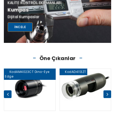
KALITE KONTROL EKIPMANLARI
Kumpas
Dijital Kumpaslar
INCELE
Öne Çıkanlar
KodAM4023CT Dino-Eye
KodAD4113ZT
Edge