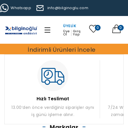
Whatsapp
info@bilginoglu.com
ÜYELIK
0
0
Üye
Giriş
Ol
Yap
İndirimli Ürünleri İncele
Hızlı Teslimat
13.00’den önce verdiğiniz siparişler aynı
7/24 What
iş günü işleme alınır.
zaman m
Markalar