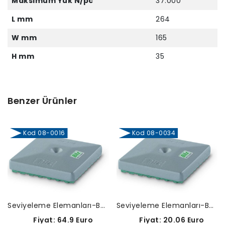
Maksimum Yük N/pc
37.000
L mm
264
W mm
165
H mm
35
Benzer Ürünler
Kod 08-0016
Kod 08-0034
Seviyeleme Elemanları-BNV(Kare)-08-0016
Seviyeleme Elemanları-BNV(Kare)-08-0034
Fiyat: 64.9 Euro
Fiyat: 20.06 Euro