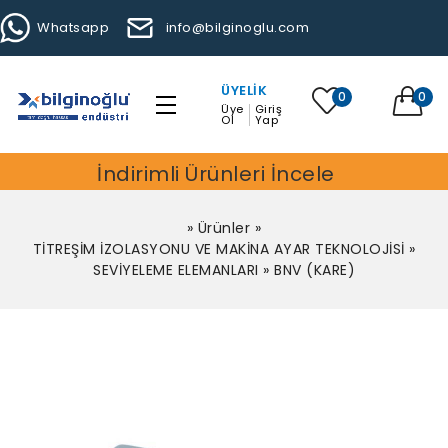
Whatsapp
info@bilginoglu.com
ÜYELIK
0
0
Üye
Giriş
Ol
Yap
İndirimli Ürünleri İncele
»
Ürünler
»
TİTREŞİM İZOLASYONU VE MAKİNA AYAR TEKNOLOJİSİ
»
SEVİYELEME ELEMANLARI
»
BNV (KARE)