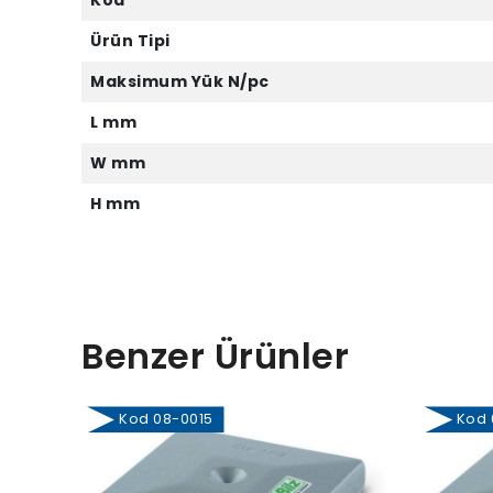
Kod
Ürün Tipi
Maksimum Yük N/pc
L mm
W mm
H mm
Benzer Ürünler
Kod 08-0015
Kod 0