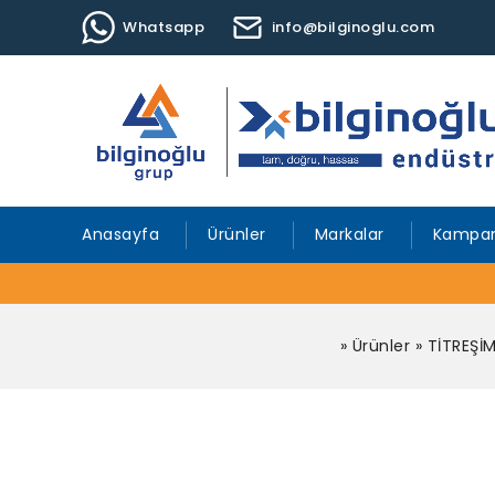
Whatsapp
info@bilginoglu.com
Anasayfa
Ürünler
Markalar
Kampan
»
Ürünler
»
TİTREŞİ