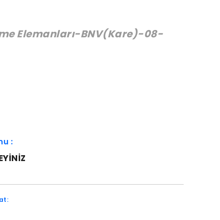
eme Elemanları-BNV(Kare)-08-
:
mu :
EYINIZ
at: