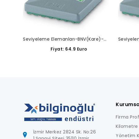
Seviyeleme Elemanları-BNV(Kare)-08-0015
Fiyat: 64.9 Euro
Kurumsa
Firma Profi
Kilometre 
İzmir Merkez 2824 Sk. No:26
Yönetim K
1.Sanayi Sitesi 35110 İzmir