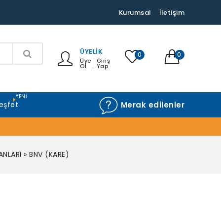
Kurumsal
İletişim
ÜYELIK
0
0
Üye
Giriş
Ol
Yap
YENI
eşfet
Merak edilenler
ANLARI
»
BNV (KARE)