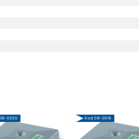
8-0020
Kod 08-0019