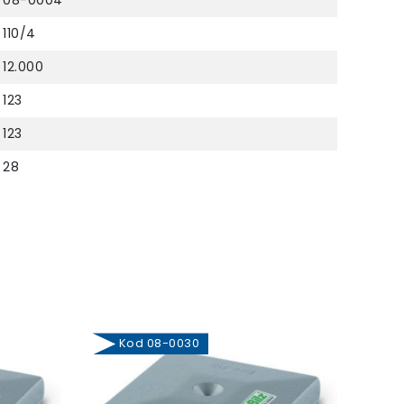
08-0004
110/4
12.000
123
123
28
Kod 08-0030
Ko