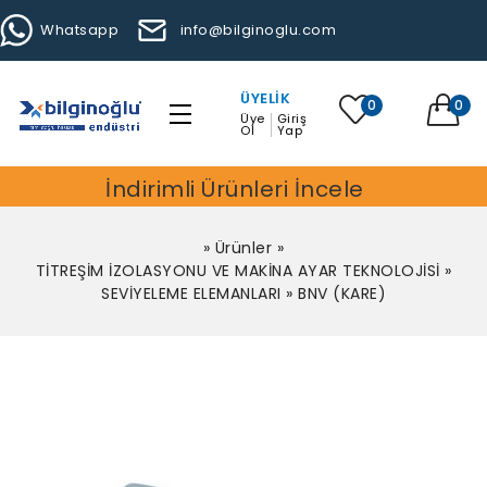
Whatsapp
info@bilginoglu.com
ÜYELIK
0
0
Üye
Giriş
Ol
Yap
İndirimli Ürünleri İncele
»
Ürünler
»
TİTREŞİM İZOLASYONU VE MAKİNA AYAR TEKNOLOJİSİ
»
SEVİYELEME ELEMANLARI
»
BNV (KARE)