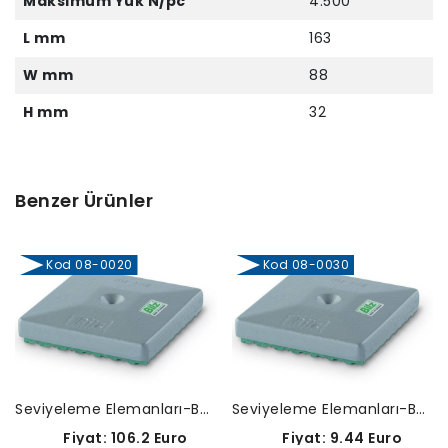
Maksimum Yük N/pc
4.500
L mm
163
W mm
88
H mm
32
Benzer Ürünler
Kod 08-0020
Kod 08-0030
Seviyeleme Elemanları-BNV(Kare)-08-0020
Seviyeleme Elemanları-BNV(Kare)-08-0030
Fiyat: 106.2 Euro
Fiyat: 9.44 Euro