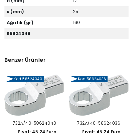
h (mm)
17
s (mm)
25
Ağırlık (gr)
160
58624048
Benzer Ürünler
Kod 58624040
Kod 58624036
732A/40-58624040
732A/40-58624036
Fiyat: 45.24 Euro
Fiyat: 45.24 Euro