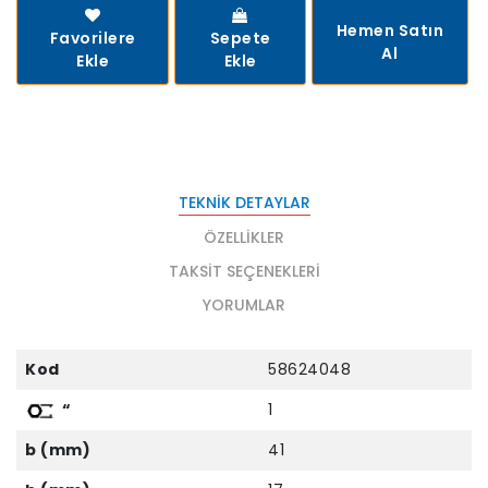
Hemen Satın
Favorilere
Sepete
Al
Ekle
Ekle
TEKNIK DETAYLAR
ÖZELLIKLER
TAKSIT SEÇENEKLERI
YORUMLAR
Kod
58624048
“
1
b (mm)
41