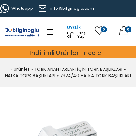
Whatsapp
info@bilginoglu.com
ÜYELIK
0
0
Üye
Giriş
Ol
Yap
İndirimli Ürünleri İncele
»
Ürünler
»
TORK ANAHTARLARI İÇİN TORK BAŞLIKLARI
»
HALKA TORK BAŞLIKLARI
»
732A/40 HALKA TORK BAŞLIKLARI