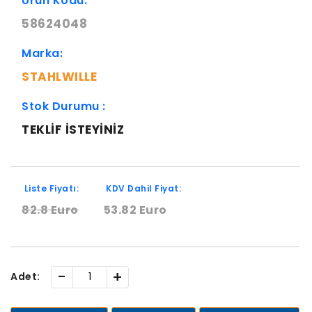
Ürün Kodu:
58624048
Marka:
STAHLWILLE
Stok Durumu :
TEKLIF ISTEYINIZ
Liste Fiyatı:
KDV Dahil Fiyat:
82.8 Euro
53.82 Euro
-
+
Adet: