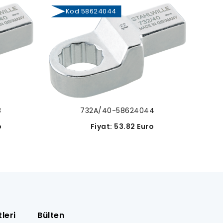
Kod 58624044
Ko
8
732A/40-58624044
o
Fiyat: 53.82 Euro
leri
Bülten