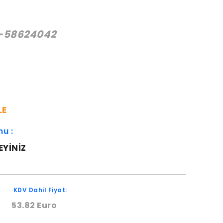
-58624042
:
LE
mu :
EYINIZ
KDV Dahil Fiyat:
53.82 Euro