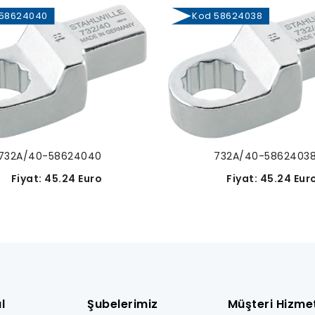
58624040
Kod 58624038
732A/40-58624040
732A/40-5862403
Fiyat: 45.24 Euro
Fiyat: 45.24 Eur
l
Şubelerimiz
Müşteri Hizmet