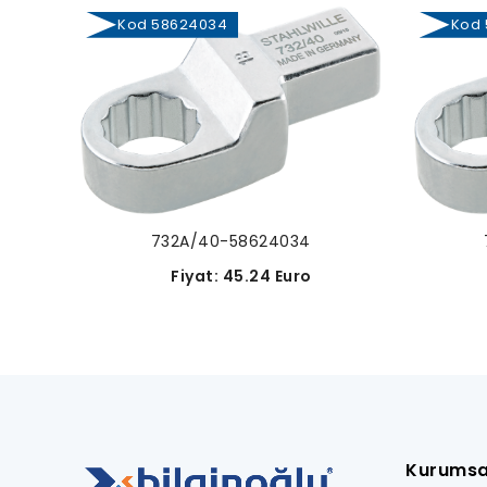
Kod 58624034
Kod 
732A/40-58624034
Fiyat: 45.24 Euro
Kurumsa