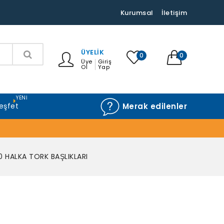
Kurumsal
İletişim
ÜYELIK
0
0
Üye
Giriş
Ol
Yap
YENI
eşfet
Merak edilenler
 HALKA TORK BAŞLIKLARI