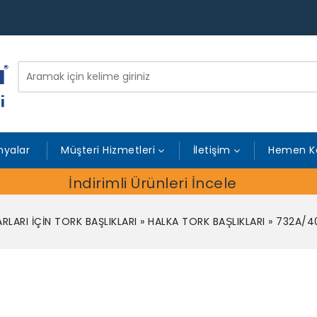
yalar
Müşteri Hizmetleri
İletişim
Hemen K
İndirimli Ürünleri İncele
LARI İÇİN TORK BAŞLIKLARI
»
HALKA TORK BAŞLIKLARI
»
732A/40