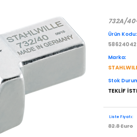
732A/40
Ürün Kodu
58624042
Marka:
STAHLWIL
Stok Duru
TEKLIF IST
Liste Fiyatı:
82.8 Euro