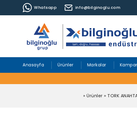
Whatsapp
info@bilginoglu.com
Anasayfa
Ürünler
Markalar
Kampan
»
Ürünler
»
TORK ANAHTAR