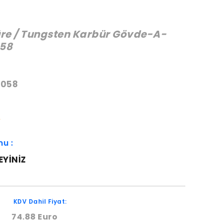
re / Tungsten Karbür Gövde-A-
58
:
0058
W
mu :
EYINIZ
KDV Dahil Fiyat:
74.88 Euro