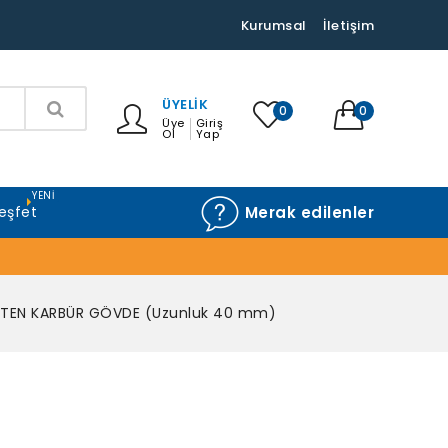
Kurumsal
İletişim
ÜYELIK
0
0
Üye
Giriş
Ol
Yap
YENI
eşfet
Merak edilenler
STEN KARBÜR GÖVDE (Uzunluk 40 mm)