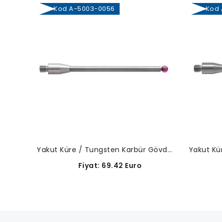
Kod A-5003-0056
Kod A
Yakut Küre / Tungsten Karbür Gövde-A-5003-0056
Fiyat: 69.42 Euro