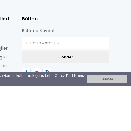
leri
Bülten
Bültene Kaydol
ileri
gisi
ları
LİŞKİN
 sayfamızı kullanarak çerezlerin, Çerez Politikamız
Tamam
Nİ
i?
ar