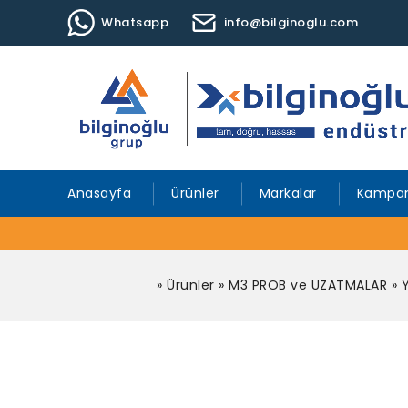
Whatsapp
info@bilginoglu.com
Anasayfa
Ürünler
Markalar
Kampan
»
Ürünler
»
M3 PROB ve UZATMALAR
»