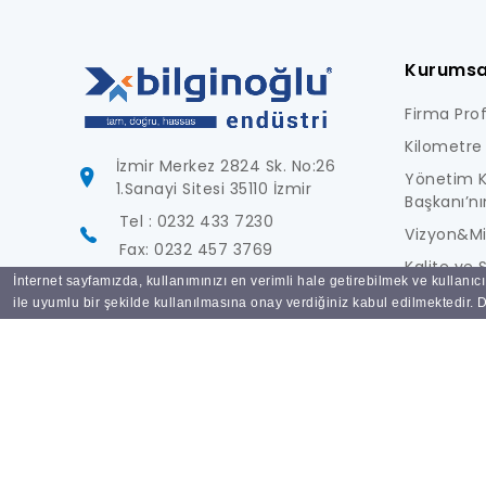
Kurumsa
Firma Profi
Kilometre 
İzmir Merkez 2824 Sk. No:26
Yönetim K
1.Sanayi Sitesi 35110 İzmir
Başkanı’nı
Tel : 0232 433 7230
Vizyon&M
Fax: 0232 457 3769
Kalite ve S
İnternet sayfamızda, kullanımınızı en verimli hale getirebilmek ve kullanıc
info@bilginoglu.com
Foto Galer
ile uyumlu bir şekilde kullanılmasına onay verdiğiniz kabul edilmektedir. De