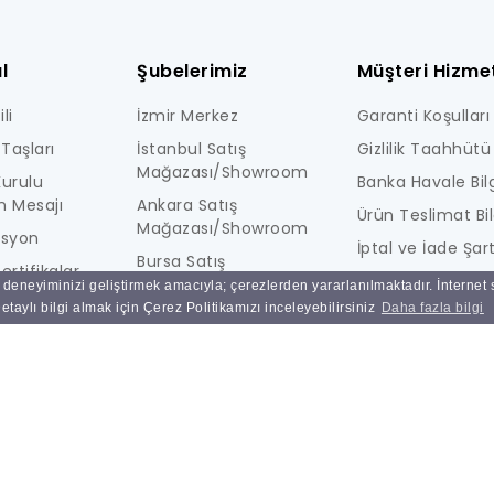
l
Şubelerimiz
Müşteri Hizmet
li
İzmir Merkez
Garanti Koşulları
Taşları
İstanbul Satış
Gizlilik Taahhütü
Mağazası/Showroom
urulu
Banka Havale Bilg
n Mesajı
Ankara Satış
Ürün Teslimat Bil
Mağazası/Showroom
isyon
İptal ve İade Şart
Bursa Satış
ertifikalar
KİŞİSEL VERİLERE İ
Mağazası/Showroom
ı deneyiminizi geliştirmek amacıyla; çerezlerden yararlanılmaktadır. İnternet
i
AYDINLATMA MET
taylı bilgi almak için Çerez Politikamızı inceleyebilirsiniz
Daha fazla bilgi
Ulucak Depo & Teknik
Ne Kadar Güvenl
Servis
Sık Sorulan Sorul