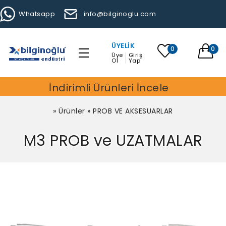
Whatsapp
info@bilginoglu.com
ÜYELIK
0
0
Üye
Giriş
Ol
Yap
İndirimli Ürünleri İncele
»
Ürünler
»
PROB VE AKSESUARLAR
M3 PROB ve UZATMALAR