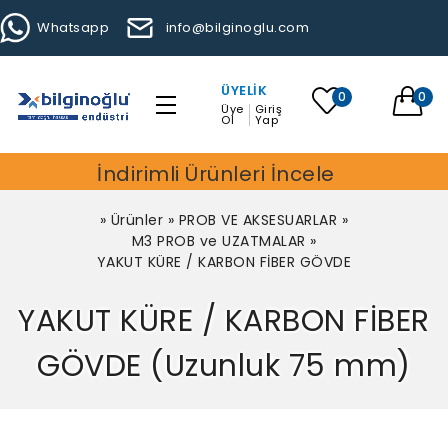
Whatsapp
info@bilginoglu.com
ÜYELIK
0
0
Üye
Giriş
Ol
Yap
İndirimli Ürünleri İncele
»
Ürünler
»
PROB VE AKSESUARLAR
»
M3 PROB ve UZATMALAR
»
YAKUT KÜRE / KARBON FİBER GÖVDE
YAKUT KÜRE / KARBON FİBER
GÖVDE (Uzunluk 75 mm)