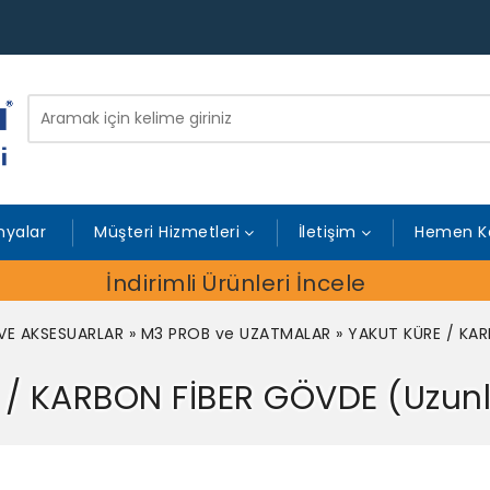
yalar
Müşteri Hizmetleri
İletişim
Hemen K
İndirimli Ürünleri İncele
VE AKSESUARLAR
»
M3 PROB ve UZATMALAR
»
YAKUT KÜRE / KA
 / KARBON FİBER GÖVDE (Uzu