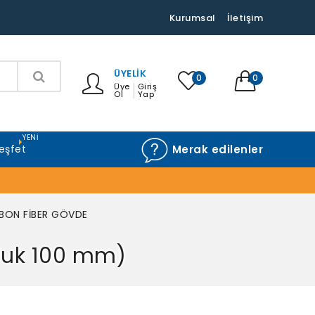
Kurumsal
İletişim
ÜYELIK
0
0
Üye
Giriş
Ol
Yap
YENI
eşfet
Merak edilenler
RBON FİBER GÖVDE
nluk 100 mm)