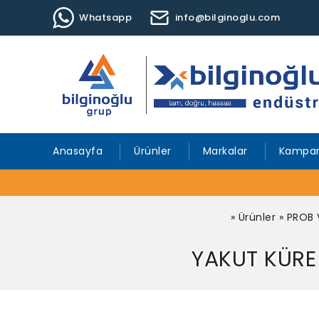
Whatsapp
info@bilginoglu.com
Anasayfa
Ürünler
Markalar
Kampan
»
Ürünler
»
PROB 
YAKUT KÜRE