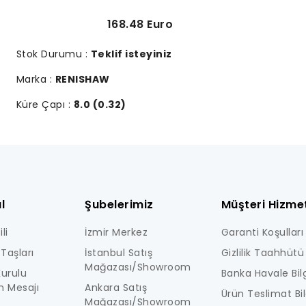
168.48 Euro
Stok Durumu :
Teklif isteyiniz
Marka :
RENISHAW
Küre Çapı :
8.0 (0.32)
l
Şubelerimiz
Müşteri Hizmet
li
İzmir Merkez
Garanti Koşulları
Taşları
İstanbul Satış
Gizlilik Taahhütü
Mağazası/Showroom
urulu
Banka Havale Bilg
n Mesajı
Ankara Satış
Ürün Teslimat Bil
Mağazası/Showroom