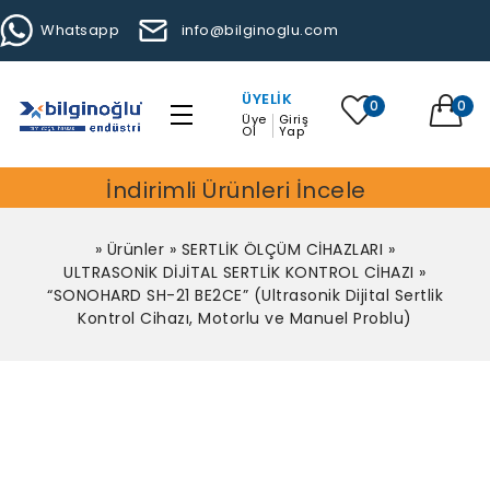
Whatsapp
info@bilginoglu.com
ÜYELIK
0
0
Üye
Giriş
Ol
Yap
İndirimli Ürünleri İncele
»
Ürünler
»
SERTLİK ÖLÇÜM CİHAZLARI
»
ULTRASONİK DİJİTAL SERTLİK KONTROL CİHAZI
»
“SONOHARD SH-21 BE2CE” (Ultrasonik Dijital Sertlik
Kontrol Cihazı, Motorlu ve Manuel Problu)