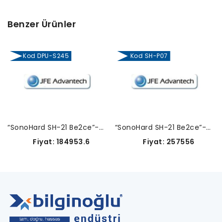
Benzer Ürünler
Kod DPU-S245
Kod SH-P07
“SonoHard SH-21 Be2ce”-DPU-S245
“SonoHard SH-21 Be2ce”-SH-P07
Fiyat: 184953.6
Fiyat: 257556