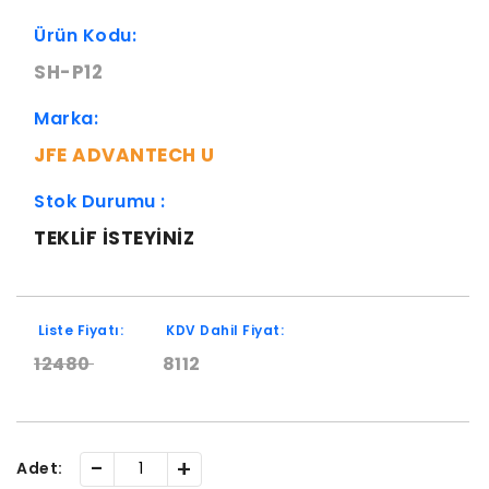
Ürün Kodu:
SH-P12
Marka:
JFE ADVANTECH U
Stok Durumu :
TEKLIF ISTEYINIZ
Liste Fiyatı:
KDV Dahil Fiyat:
12480
8112
-
+
Adet: