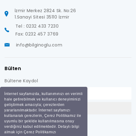
İzmir Merkez 2824 Sk. No:26
1.Sanayi Sitesi 35110 İzmir
Tel : 0232 433 7230
Fax: 0232 457 3769
info@bilginoglu.com
Bülten
Bültene Kaydol
İnternet sayfamızda, kullanımınızı en verimli
hale getirebilmek ve kullanıcı deneyiminizi
geliştirmek amacıyla; çerezlerden
yararlanılmaktadır. İnternet sayfamızı
kullanarak çerezlerin, Çerez Politikamız ile
uyumlu bir şekilde kullanılmasına onay
verdiğiniz kabul edilmektedir. Detaylı bilgi
almak için Çerez Politikamızı