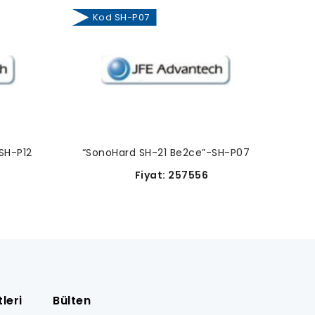
Kod SH-P07
SH-P12
“SonoHard SH-21 Be2ce”-SH-P07
Fiyat: 257556
leri
Bülten