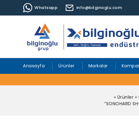
Whatsapp
info@bilginoglu.com
Anasayfa
Ürünler
Markalar
Kampan
»
Ürünler
»
“SONOHARD SH-21