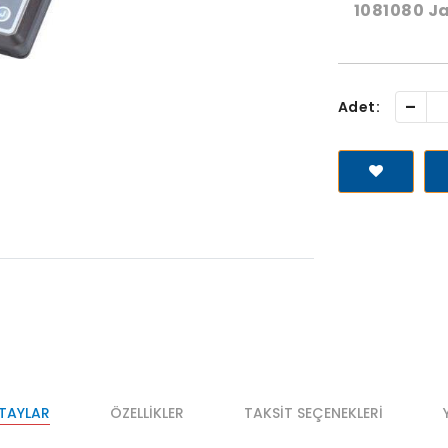
1081080 J
-
Adet:
ETAYLAR
ÖZELLIKLER
TAKSIT SEÇENEKLERI