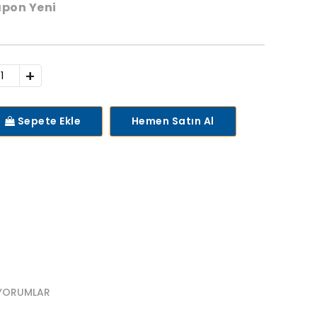
apon Yeni
+
Sepete Ekle
Hemen Satın Al
YORUMLAR