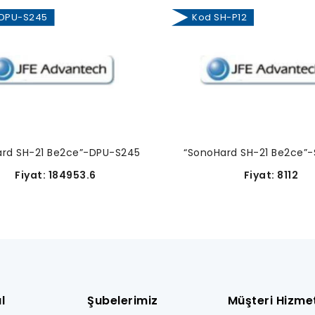
DPU-S245
Kod SH-P12
ard SH-21 Be2ce”-DPU-S245
“SonoHard SH-21 Be2ce”-
Fiyat: 184953.6
Fiyat: 8112
l
Şubelerimiz
Müşteri Hizmet