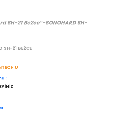
rd SH-21 Be2ce”-SONOHARD SH-
:
 SH-21 BE2CE
NTECH U
mu :
EYINIZ
at: