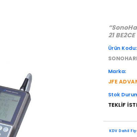
“SonoHa
21 BE2CE
Ürün Kodu
SONOHARD
Marka:
JFE ADVA
Stok Duru
TEKLIF IST
KDV Dahil Fiy