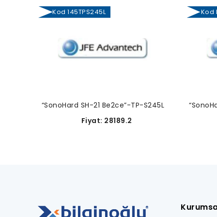
Kod 145TPS245L
Kod 
“SonoHard SH-21 Be2ce”-TP-S245L
“SonoH
Fiyat: 28189.2
Kurumsa