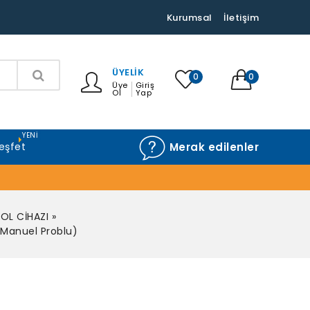
Kurumsal
İletişim
ÜYELIK
0
0
Üye
Giriş
Ol
Yap
YENI
eşfet
Merak edilenler
OL CİHAZI
»
e Manuel Problu)