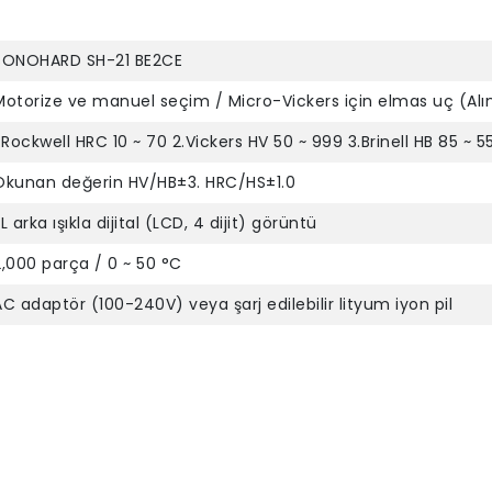
SONOHARD SH-21 BE2CE
Motorize ve manuel seçim / Micro-Vickers için elmas uç (Alın
1.Rockwell HRC 10 ~ 70 2.Vickers HV 50 ~ 999 3.Brinell HB 85 ~ 
Okunan değerin HV/HB±3. HRC/HS±1.0
L arka ışıkla dijital (LCD, 4 dijit) görüntü
2,000 parça / 0 ~ 50 °C
AC adaptör (100-240V) veya şarj edilebilir lityum iyon pil