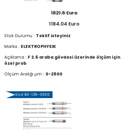
1821.6 Euro
1184.04 Euro
Stok Durumu :
Teklif isteyiniz
Marka :
ELEKTROPHYSIK
Açıklama :
F 2.6 araba gövdesi üzerinde ölçüm için
özel prob
Ölçüm Aralığı µm :
0-2600
Kod 80-135-3500