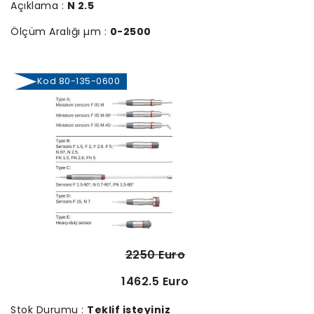
Açıklama :
N 2.5
Ölçüm Aralığı µm :
0-2500
Kod 80-135-0600
2250 Euro
1462.5 Euro
Stok Durumu :
Teklif isteyiniz