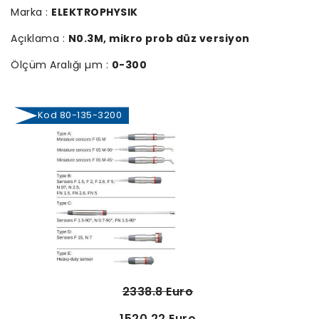
Marka :
ELEKTROPHYSIK
Açıklama :
N0.3M, mikro prob düz versiyon
Ölçüm Aralığı µm :
0-300
Kod 80-135-3200
2338.8 Euro
1520.22 Euro