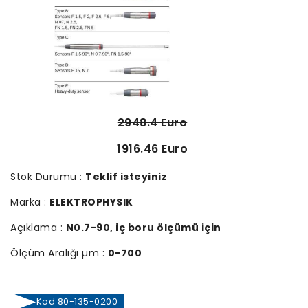
2948.4 Euro
1916.46 Euro
Stok Durumu :
Teklif isteyiniz
Marka :
ELEKTROPHYSIK
Açıklama :
N0.7-90, iç boru ölçümü için
Ölçüm Aralığı µm :
0-700
Kod 80-135-0200