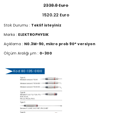
2338.8 Euro
1520.22 Euro
Stok Durumu :
Teklif isteyiniz
Marka :
ELEKTROPHYSIK
Açıklama :
N0.3M-90, mikro prob 90° versiyon
Ölçüm Aralığı µm :
0-300
Kod 80-135-0100