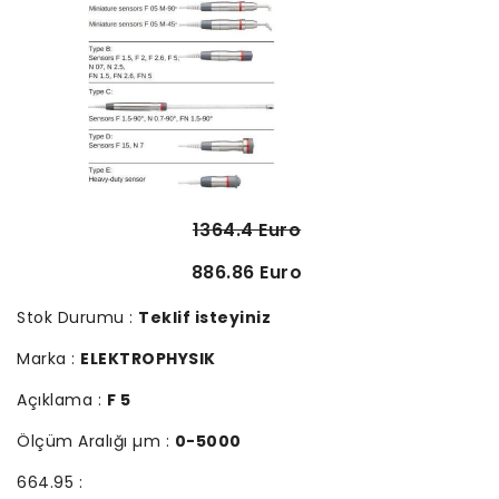
1364.4 Euro
886.86 Euro
Stok Durumu :
Teklif isteyiniz
Marka :
ELEKTROPHYSIK
Açıklama :
F 5
Ölçüm Aralığı µm :
0-5000
664.95 :