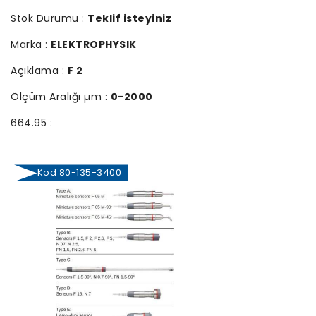
Stok Durumu :
Teklif isteyiniz
Marka :
ELEKTROPHYSIK
Açıklama :
F 2
Ölçüm Aralığı µm :
0-2000
664.95 :
Kod 80-135-3400