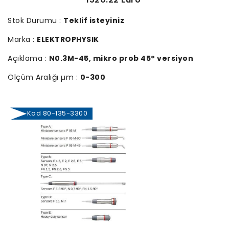
Stok Durumu :
Teklif isteyiniz
Marka :
ELEKTROPHYSIK
Açıklama :
N0.3M-45, mikro prob 45° versiyon
Ölçüm Aralığı µm :
0-300
Kod 80-135-3300