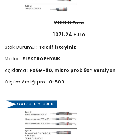
2109.6 Euro
1371.24 Euro
Stok Durumu :
Teklif isteyiniz
Marka :
ELEKTROPHYSIK
Açıklama :
F05M-90, mikro prob 90° versiyon
Ölçüm Aralığı µm :
0-500
Kod 80-135-0000