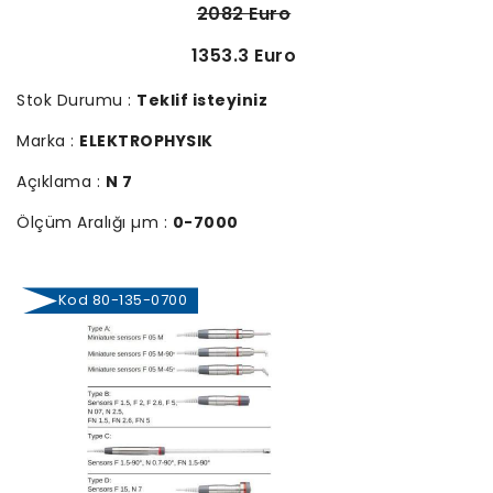
2082 Euro
1353.3 Euro
Stok Durumu :
Teklif isteyiniz
Marka :
ELEKTROPHYSIK
Açıklama :
N 7
Ölçüm Aralığı µm :
0-7000
Kod 80-135-0700