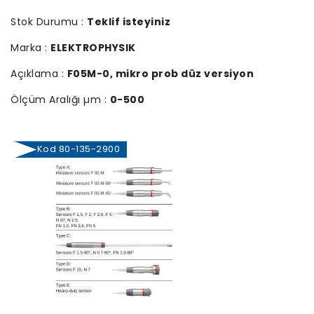
Stok Durumu :
Teklif isteyiniz
Marka :
ELEKTROPHYSIK
Açıklama :
F05M-0, mikro prob düz versiyon
Ölçüm Aralığı µm :
0-500
Kod 80-135-2900