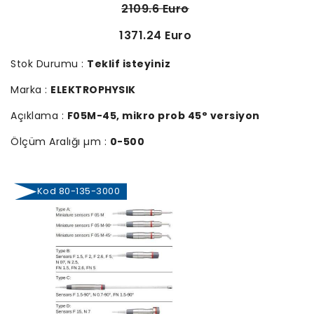
2109.6 Euro
1371.24 Euro
Stok Durumu :
Teklif isteyiniz
Marka :
ELEKTROPHYSIK
Açıklama :
F05M-45, mikro prob 45° versiyon
Ölçüm Aralığı µm :
0-500
Kod 80-135-3000