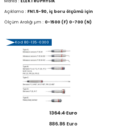
Marka :
ELEKTROPHYSIK
Açıklama :
FN1.5-90, iç boru ölçümü için
Ölçüm Aralığı µm :
0-1500 (F) 0-700 (N)
Kod 80-135-0300
1364.4 Euro
886.86 Euro