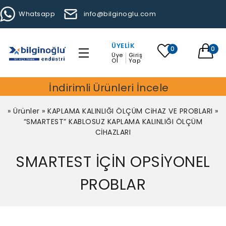
Whatsapp
info@bilginoglu.com
ÜYELIK
0
0
Üye
Giriş
Ol
Yap
İndirimli Ürünleri İncele
»
Ürünler
»
KAPLAMA KALINLIĞI ÖLÇÜM CiHAZ VE PROBLARI
»
“SMARTEST” KABLOSUZ KAPLAMA KALINLIĞI ÖLÇÜM
CİHAZLARI
SMARTEST İÇİN OPSİYONEL
PROBLAR