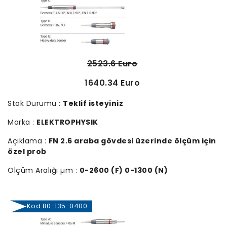
2523.6 Euro
1640.34 Euro
Stok Durumu :
Teklif isteyiniz
Marka :
ELEKTROPHYSIK
Açıklama :
FN 2.6 araba gövdesi üzerinde ölçüm için
özel prob
Ölçüm Aralığı µm :
0-2600 (F) 0-1300 (N)
Kod 80-135-0400