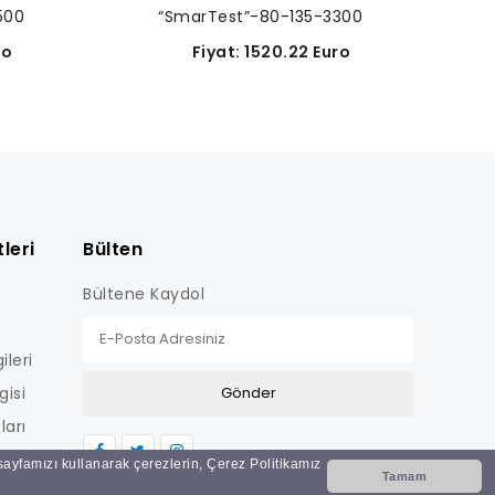
500
“SmarTest”-80-135-3300
ro
Fiyat: 1520.22 Euro
leri
Bülten
Bültene Kaydol
ileri
gisi
ları
LİŞKİN
 sayfamızı kullanarak çerezlerin, Çerez Politikamız
Tamam
Nİ