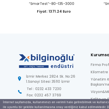
“SmarTest”-80-135-3000
“S
Fiyat: 1371.24 Euro
Kurumsa
Firma Profi
Kilometre 
İzmir Merkez 2824 Sk. No:26
Yönetim K
1.Sanayi Sitesi 35110 İzmir
Başkanı’nı
Tel : 0232 433 7230
Vizyon&M
Fax: 0232 457 3769
Kalite ve S
İnternet sayfamızda, kullanımınızı en verimli hale getirebilmek ve kullanıc
info@bilginoglu.com
Foto Galer
ile uyumlu bir şekilde kullanılmasına onay verdiğiniz kabul edilmektedir. De