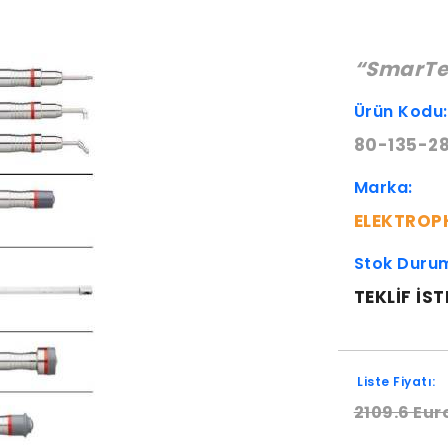
“SmarTe
Ürün Kodu
80-135-2
Marka:
ELEKTROP
Stok Duru
TEKLIF IST
Liste Fiyatı:
2109.6 Eur