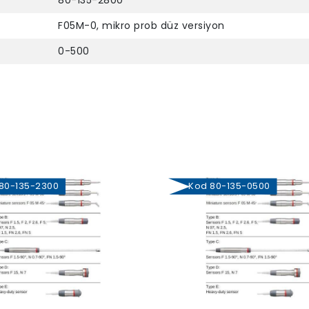
80-135-2800
F05M-0, mikro prob düz versiyon
0-500
0-135-2300
Kod 80-135-0500