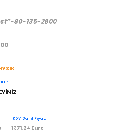
st”-80-135-2800
:
800
HYSIK
mu :
EYINIZ
KDV Dahil Fiyat:
o
1371.24 Euro