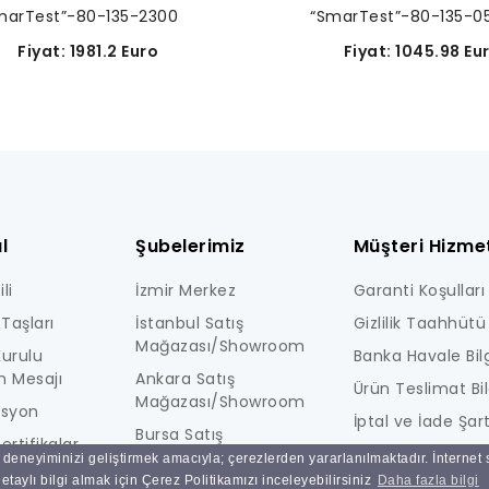
marTest”-80-135-2300
“SmarTest”-80-135-0
Fiyat: 1981.2 Euro
Fiyat: 1045.98 Eu
l
Şubelerimiz
Müşteri Hizmet
li
İzmir Merkez
Garanti Koşulları
Taşları
İstanbul Satış
Gizlilik Taahhütü
Mağazası/Showroom
urulu
Banka Havale Bilg
n Mesajı
Ankara Satış
Ürün Teslimat Bil
Mağazası/Showroom
isyon
İptal ve İade Şart
Bursa Satış
ertifikalar
KİŞİSEL VERİLERE İ
Mağazası/Showroom
ı deneyiminizi geliştirmek amacıyla; çerezlerden yararlanılmaktadır. İnternet
i
AYDINLATMA MET
taylı bilgi almak için Çerez Politikamızı inceleyebilirsiniz
Daha fazla bilgi