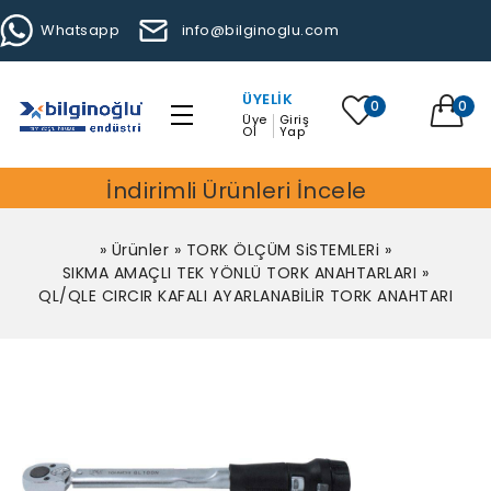
Whatsapp
info@bilginoglu.com
ÜYELIK
0
0
Üye
Giriş
Ol
Yap
İndirimli Ürünleri İncele
»
Ürünler
»
TORK ÖLÇÜM SiSTEMLERi
»
SIKMA AMAÇLI TEK YÖNLÜ TORK ANAHTARLARI
»
QL/QLE CIRCIR KAFALI AYARLANABİLİR TORK ANAHTARI