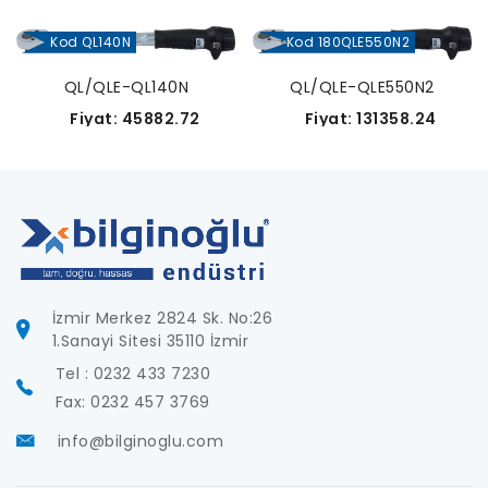
Kod QL140N
Kod 180QLE550N2
QL/QLE-QL140N
QL/QLE-QLE550N2
Fiyat: 45882.72
Fiyat: 131358.24
İzmir Merkez 2824 Sk. No:26
1.Sanayi Sitesi 35110 İzmir
Tel : 0232 433 7230
Fax: 0232 457 3769
info@bilginoglu.com