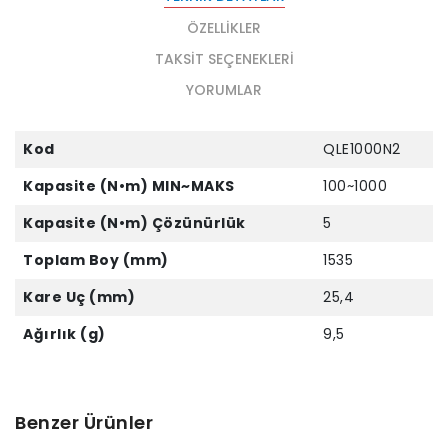
ÖZELLIKLER
TAKSIT SEÇENEKLERI
YORUMLAR
Kod
QLE1000N2
Kapasite (N•m) MIN~MAKS
100~1000
Kapasite (N•m) Çözünürlük
5
Toplam Boy (mm)
1535
Kare Uç (mm)
25,4
Ağırlık (g)
9,5
Benzer Ürünler