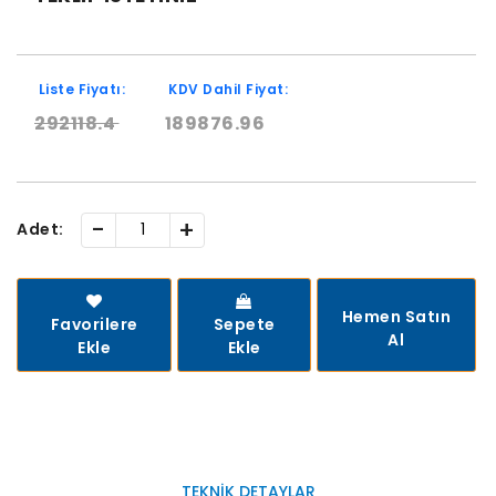
Liste Fiyatı:
KDV Dahil Fiyat:
292118.4
189876.96
-
+
Adet:
Hemen Satın
Favorilere
Sepete
Al
Ekle
Ekle
TEKNIK DETAYLAR