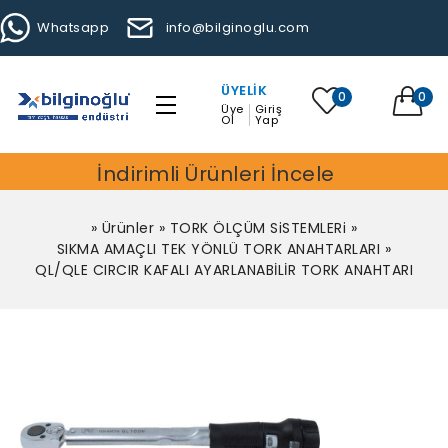
Whatsapp
info@bilginoglu.com
ÜYELIK
0
0
Üye
Giriş
Ol
Yap
İndirimli Ürünleri İncele
»
Ürünler
»
TORK ÖLÇÜM SiSTEMLERi
»
SIKMA AMAÇLI TEK YÖNLÜ TORK ANAHTARLARI
»
QL/QLE CIRCIR KAFALI AYARLANABİLİR TORK ANAHTARI