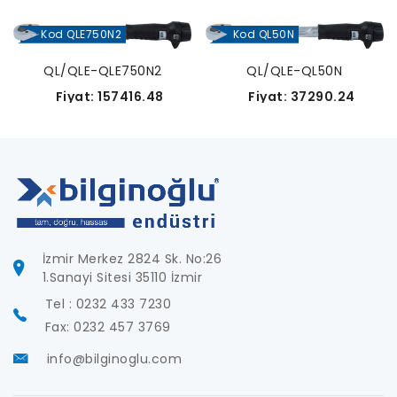
Kod QLE750N2
Kod QL50N
QL/QLE-QLE750N2
QL/QLE-QL50N
Fiyat: 157416.48
Fiyat: 37290.24
İzmir Merkez 2824 Sk. No:26
1.Sanayi Sitesi 35110 İzmir
Tel : 0232 433 7230
Fax: 0232 457 3769
info@bilginoglu.com