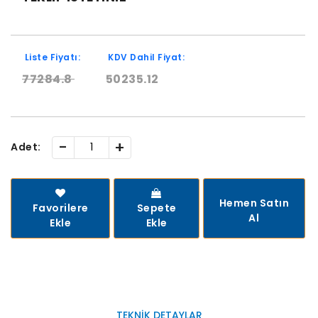
Liste Fiyatı:
KDV Dahil Fiyat:
77284.8
50235.12
-
+
Adet:
Hemen Satın
Favorilere
Sepete
Al
Ekle
Ekle
TEKNIK DETAYLAR