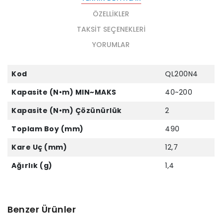
ÖZELLIKLER
TAKSIT SEÇENEKLERI
YORUMLAR
Kod
QL200N4
Kapasite (N•m) MIN~MAKS
40~200
Kapasite (N•m) Çözünürlük
2
Toplam Boy (mm)
490
Kare Uç (mm)
12,7
Ağırlık (g)
1,4
Benzer Ürünler