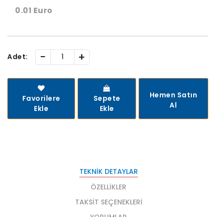
0.01 Euro
-
+
Adet:
Hemen Satın
Favorilere
Sepete
Al
Ekle
Ekle
TEKNIK DETAYLAR
ÖZELLIKLER
TAKSIT SEÇENEKLERI
YORUMLAR