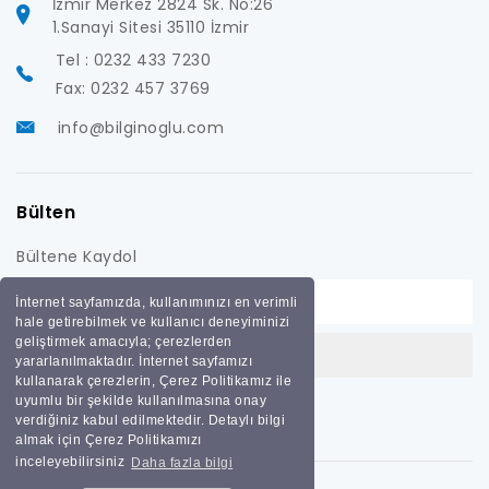
İzmir Merkez 2824 Sk. No:26
1.Sanayi Sitesi 35110 İzmir
Tel : 0232 433 7230
Fax: 0232 457 3769
info@bilginoglu.com
Bülten
Bültene Kaydol
İnternet sayfamızda, kullanımınızı en verimli
hale getirebilmek ve kullanıcı deneyiminizi
geliştirmek amacıyla; çerezlerden
yararlanılmaktadır. İnternet sayfamızı
kullanarak çerezlerin, Çerez Politikamız ile
uyumlu bir şekilde kullanılmasına onay
verdiğiniz kabul edilmektedir. Detaylı bilgi
almak için Çerez Politikamızı
inceleyebilirsiniz
Daha fazla bilgi