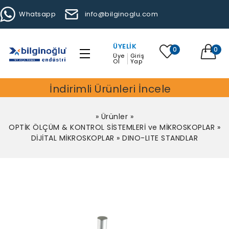
Whatsapp
info@bilginoglu.com
ÜYELIK
0
0
Üye
Giriş
Ol
Yap
İndirimli Ürünleri İncele
»
Ürünler
»
OPTİK ÖLÇÜM & KONTROL SİSTEMLERİ ve MİKROSKOPLAR
»
DİJİTAL MİKROSKOPLAR
»
DINO-LITE STANDLAR