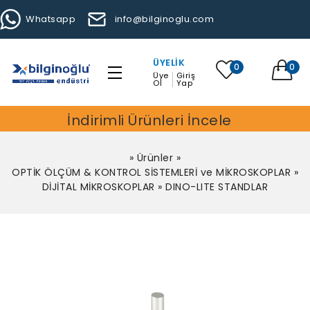
Whatsapp
info@bilginoglu.com
ÜYELIK
0
0
Üye
Giriş
Ol
Yap
İndirimli Ürünleri İncele
»
Ürünler
»
OPTİK ÖLÇÜM & KONTROL SİSTEMLERİ ve MİKROSKOPLAR
»
DİJİTAL MİKROSKOPLAR
»
DINO-LITE STANDLAR