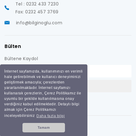
Tel : 0232 433 7230
Fax: 0232 457 3769
info@bilginoglu.com
Bülten
Bültene Kaydol
İnternet sayfamızda, kullanımınızı en verimli
hale getirebilmek ve kullanıcı deneyiminizi
geliştirmek amacıyla; çerezlerden
yararlanılmaktadır. İnternet sayfamızı
kullanarak çerezlerin, Çerez Politikamız ile
uyumlu bir şekilde kullanılmasına onay
verdiğiniz kabul edilmektedir. Detaylı bilgi
almak için Çerez Politikamızı
inceleyebilirsiniz
Daha fazla bilgi
Tamam