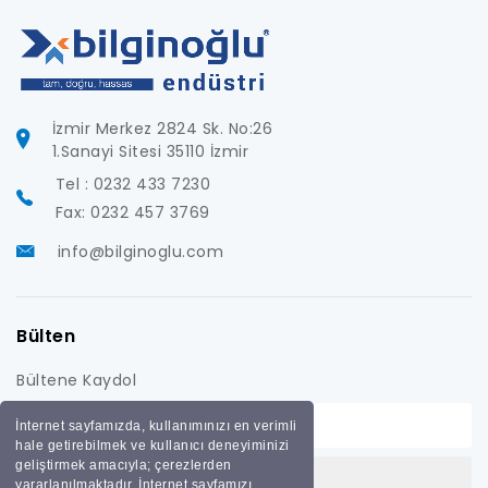
İzmir Merkez 2824 Sk. No:26
1.Sanayi Sitesi 35110 İzmir
Tel : 0232 433 7230
Fax: 0232 457 3769
info@bilginoglu.com
Bülten
Bültene Kaydol
İnternet sayfamızda, kullanımınızı en verimli
hale getirebilmek ve kullanıcı deneyiminizi
geliştirmek amacıyla; çerezlerden
yararlanılmaktadır. İnternet sayfamızı