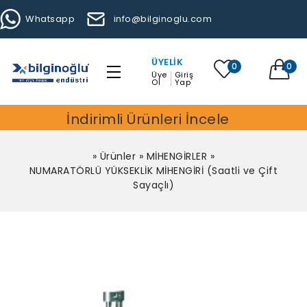
Whatsapp
info@bilginoglu.com
ÜYELIK
0
0
Üye
Giriş
Ol
Yap
İndirimli Ürünleri İncele
»
Ürünler
»
MİHENGİRLER
»
NUMARATÖRLÜ YÜKSEKLİK MİHENGİRİ (Saatli ve Çift
Sayaçlı)