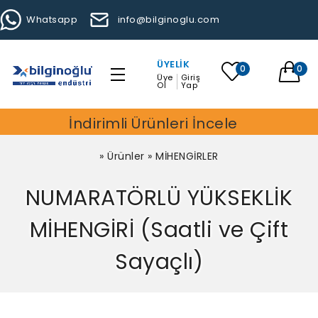
Whatsapp
info@bilginoglu.com
ÜYELIK
0
0
Üye
Giriş
Ol
Yap
İndirimli Ürünleri İncele
»
Ürünler
»
MİHENGİRLER
NUMARATÖRLÜ YÜKSEKLİK
MİHENGİRİ (Saatli ve Çift
Sayaçlı)