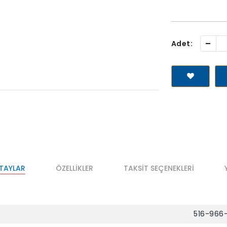
-
Adet:
ETAYLAR
ÖZELLIKLER
TAKSIT SEÇENEKLERI
516-966-