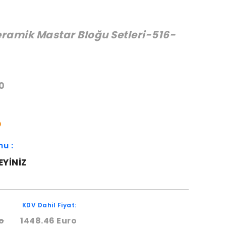
Seramik Mastar Bloğu Setleri-516-
:
0
O
mu :
EYINIZ
KDV Dahil Fiyat:
o
1448.46 Euro