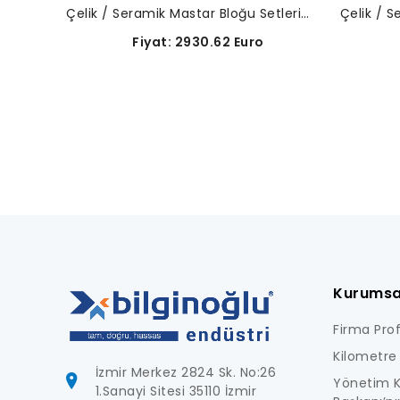
Çelik / Seramik Mastar Bloğu Setleri-516-947-10
Fi
Fiyat: 2930.62 Euro
Kurumsa
Firma Profi
Kilometre 
İzmir Merkez 2824 Sk. No:26
Yönetim K
1.Sanayi Sitesi 35110 İzmir