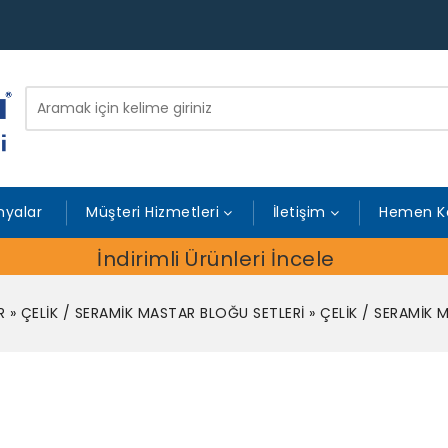
yalar
Müşteri Hizmetleri
İletişim
Hemen K
İndirimli Ürünleri İncele
R
»
ÇELİK / SERAMİK MASTAR BLOĞU SETLERİ
»
ÇELİK / SERAMİK 