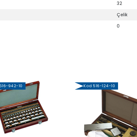
32
Çelik
0
16-942-10
Kod 516-124-10