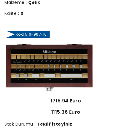
Malzeme :
Çelik
Kalite :
0
Kod 516-967-10
1715.94 Euro
1115.36 Euro
Stok Durumu :
Teklif isteyiniz