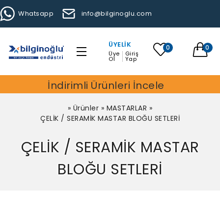
Whatsapp
info@bilginoglu.com
ÜYELIK
0
0
Üye
Giriş
Ol
Yap
İndirimli Ürünleri İncele
»
Ürünler
»
MASTARLAR
»
ÇELİK / SERAMİK MASTAR BLOĞU SETLERİ
ÇELİK / SERAMİK MASTAR
BLOĞU SETLERİ