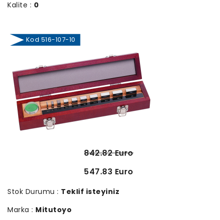
Kalite :
0
Kod 516-107-10
842.82 Euro
547.83 Euro
Stok Durumu :
Teklif isteyiniz
Marka :
Mitutoyo