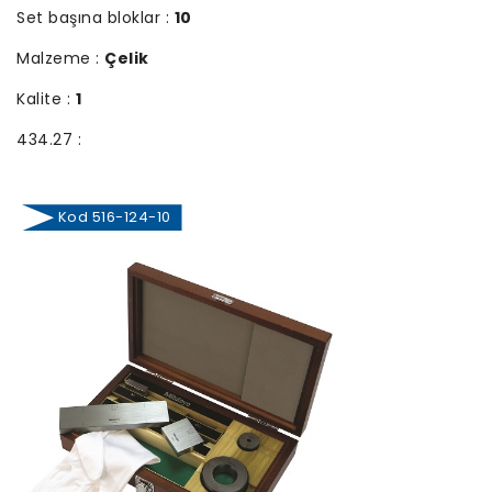
Set başına bloklar :
10
Malzeme :
Çelik
Kalite :
1
434.27 :
Kod 516-124-10