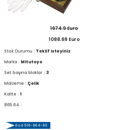
1674.9 Euro
1088.69 Euro
Stok Durumu :
Teklif isteyiniz
Marka :
Mitutoyo
Set başına bloklar :
3
Malzeme :
Çelik
Kalite :
1
865.64 :
Kod 516-964-60