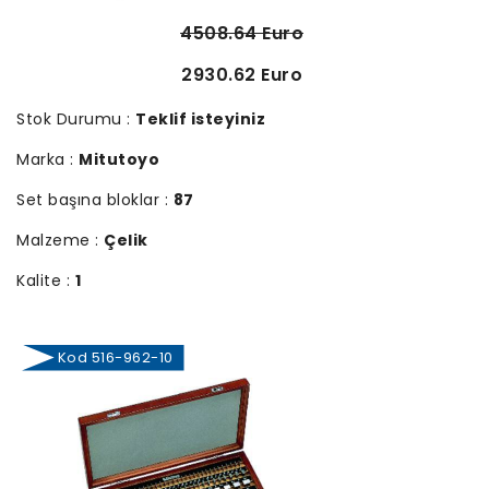
4508.64 Euro
2930.62 Euro
Stok Durumu :
Teklif isteyiniz
Marka :
Mitutoyo
Set başına bloklar :
87
Malzeme :
Çelik
Kalite :
1
Kod 516-962-10