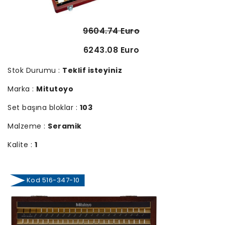
9604.74 Euro
6243.08 Euro
Stok Durumu :
Teklif isteyiniz
Marka :
Mitutoyo
Set başına bloklar :
103
Malzeme :
Seramik
Kalite :
1
Kod 516-347-10