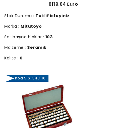
8119.84 Euro
Stok Durumu :
Teklif isteyiniz
Marka :
Mitutoyo
Set başına bloklar :
103
Malzeme :
Seramik
Kalite :
0
Kod 516-343-10