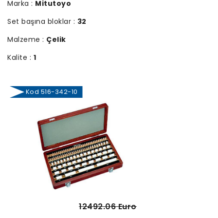
Marka :
Mitutoyo
Set başına bloklar :
32
Malzeme :
Çelik
Kalite :
1
Kod 516-342-10
12492.06 Euro