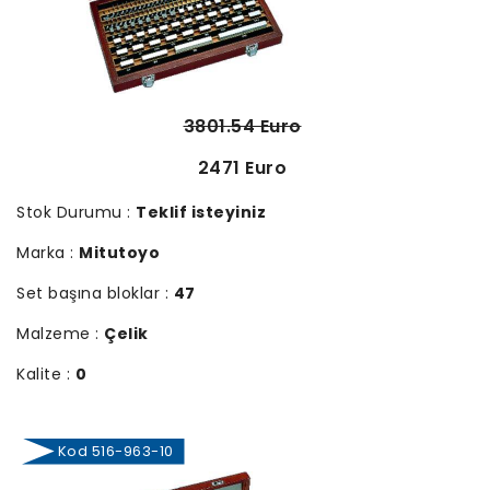
3801.54 Euro
2471 Euro
Stok Durumu :
Teklif isteyiniz
Marka :
Mitutoyo
Set başına bloklar :
47
Malzeme :
Çelik
Kalite :
0
Kod 516-963-10