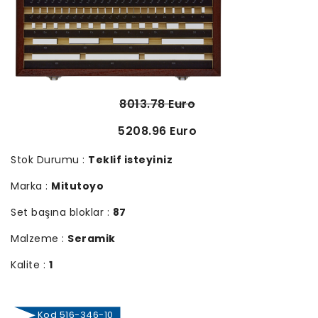
8013.78 Euro
5208.96 Euro
Stok Durumu :
Teklif isteyiniz
Marka :
Mitutoyo
Set başına bloklar :
87
Malzeme :
Seramik
Kalite :
1
Kod 516-346-10