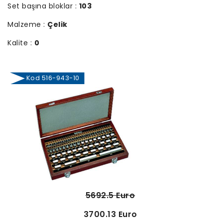
Set başına bloklar :
103
Malzeme :
Çelik
Kalite :
0
Kod 516-943-10
5692.5 Euro
3700.13 Euro