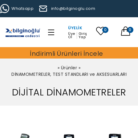
Whatsapp
info@bilginoglu.com
ÜYELIK
0
0
Üye
Giriş
Ol
Yap
İndirimli Ürünleri İncele
»
Ürünler
»
DİNAMOMETRELER, TEST STANDLARI ve AKSESUARLARI
DİJİTAL DİNAMOMETRELER