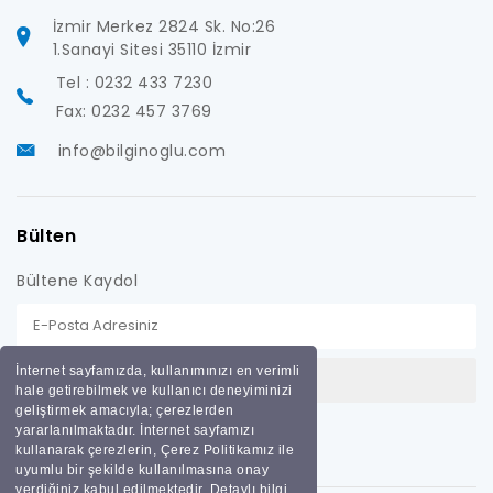
İzmir Merkez 2824 Sk. No:26
1.Sanayi Sitesi 35110 İzmir
Tel : 0232 433 7230
Fax: 0232 457 3769
info@bilginoglu.com
Bülten
Bültene Kaydol
İnternet sayfamızda, kullanımınızı en verimli
hale getirebilmek ve kullanıcı deneyiminizi
geliştirmek amacıyla; çerezlerden
yararlanılmaktadır. İnternet sayfamızı
kullanarak çerezlerin, Çerez Politikamız ile
uyumlu bir şekilde kullanılmasına onay
verdiğiniz kabul edilmektedir. Detaylı bilgi