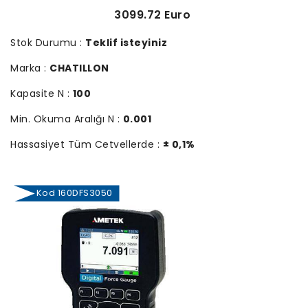
3099.72 Euro
Stok Durumu :
Teklif isteyiniz
Marka :
CHATILLON
Kapasite N :
100
Min. Okuma Aralığı N :
0.001
Hassasiyet Tüm Cetvellerde :
± 0,1%
Kod 160DFS3050