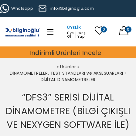
Whatsapp
info@bilginoglu.com
ÜYELIK
0
0
Üye
Giriş
Ol
Yap
İndirimli Ürünleri İncele
»
Ürünler
»
DİNAMOMETRELER, TEST STANDLARI ve AKSESUARLARI
»
DİJİTAL DİNAMOMETRELER
“DFS3” SERİSİ DİJİTAL
DİNAMOMETRE (BİLGİ ÇIKIŞLI
VE NEXYGEN SOFTWARE İLE)