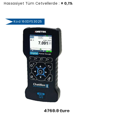
Hassasiyet Tüm Cetvellerde :
± 0,1%
Kod 160DFS3025
4768.8 Euro