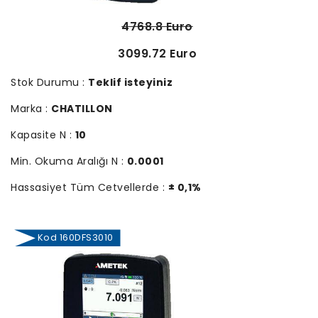
4768.8 Euro
3099.72 Euro
Stok Durumu :
Teklif isteyiniz
Marka :
CHATILLON
Kapasite N :
10
Min. Okuma Aralığı N :
0.0001
Hassasiyet Tüm Cetvellerde :
± 0,1%
Kod 160DFS3010