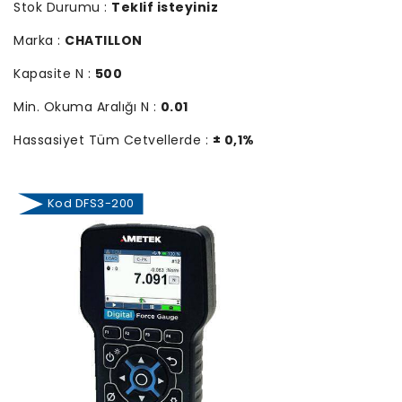
Stok Durumu :
Teklif isteyiniz
Marka :
CHATILLON
Kapasite N :
500
Min. Okuma Aralığı N :
0.01
Hassasiyet Tüm Cetvellerde :
± 0,1%
Kod DFS3-200